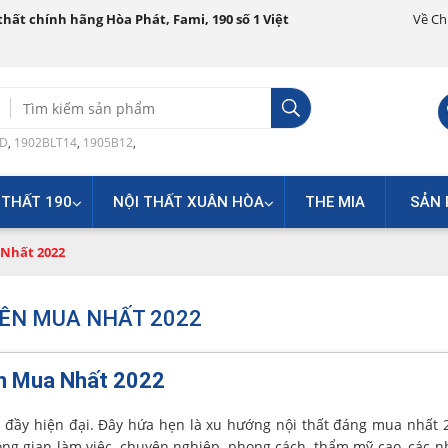
hất chính hãng Hòa Phát, Fami, 190 số 1 Việt
Về Ch
Search
for:
0D
,
1902BLT14
,
1905B12
,
 THẤT 190
NỘI THẤT XUÂN HÒA
THE MIA
SẢN 
 Nhất 2022
NÊN MUA NHẤT 2022
n Mua Nhất 2022
o, đầy hiện đại. Đây hứa hẹn là xu hướng nội thất đáng mua nhất
ng gian làm việc, chuyên nghiệp, phong cách, thẩm mỹ cao, các 