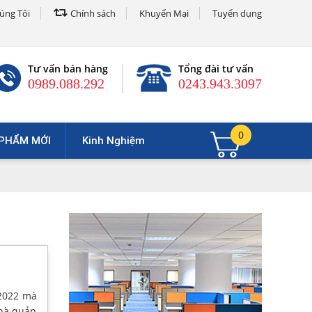
úng Tôi
Chính sách
Khuyến Mại
Tuyển dụng
Tư vấn bán hàng
Tổng đài tư vấn
0989.088.292
0243.943.3097
0
PHẨM MỚI
Kinh Nghiệm
 2022 mà
nhà quản