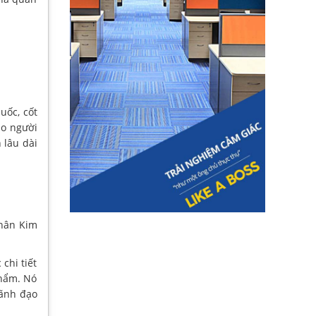
uốc, cốt
ho người
 lâu dài
Chân Kim
chi tiết
phẩm. Nó
lãnh đạo