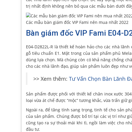
trị nhất định không nên bỏ qua các mẫu bàn dưới đây
Các mẫu bàn giám đốc VIP Fami nên mua nhất 2022
Bàn giám đốc VIP Fami E04-D
E04-D2822L-R là thiết kế hoàn hảo cho các nhà lãnh 
gỗ tiêu chuẩn E1. Mặt trong của sản phẩm phủ Mela
dùng lựa chọn. Mà chúng còn có khả năng chống cháy,
cho các nhà lãnh đạo, giúp sản phẩm luôn đẹp như vớ
>> Xem thêm:
Tư Vấn Chọn Bàn Lãnh Đ
Sản phẩm được phối với thiết kế chân inox xước 30
loại vừa át chế được “mộc” tương khắc, vừa trấn giữ 
Ngoài ra, để tăng tính sang trọng, tinh tế cho sản ph
của sản phẩm. Chúng được bố trí tại các vị trí như 
cũng tạo ra sự thoải mái khi tì, ngồi làm việc cho 
đầu tư.