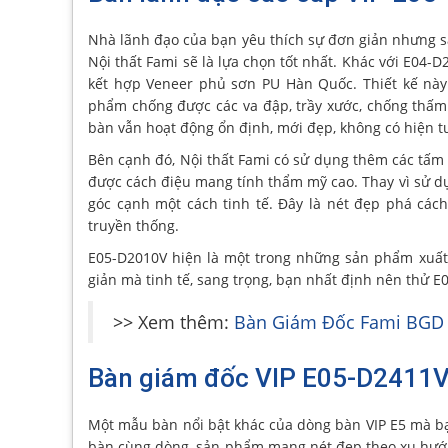
Nhà lãnh đạo của bạn yêu thích sự đơn giản nhưng sa
Nội thất Fami sẽ là lựa chọn tốt nhất. Khác với E04-D
kết hợp Veneer phủ sơn PU Hàn Quốc. Thiết kế nà
phẩm chống được các va đập, trầy xước, chống thấm 
bàn vẫn hoạt động ổn định, mới đẹp, không có hiện 
Bên cạnh đó, Nội thất Fami có sử dụng thêm các tấm
được cách điệu mang tính thẩm mỹ cao. Thay vì sử d
góc cạnh một cách tinh tế. Đây là nét đẹp phá các
truyền thống.
E05-D2010V hiện là một trong những sản phẩm xuất 
giản mà tinh tế, sang trọng, bạn nhất định nên thử E
>> Xem thêm:
Bàn Giám Đốc Fami BGD –
Bàn giám đốc VIP E05-D2411
Một mẫu bàn nổi bật khác của dòng bàn VIP E5 mà b
bàn cùng dòng, sản phẩm mang nét đẹp theo xu hướng