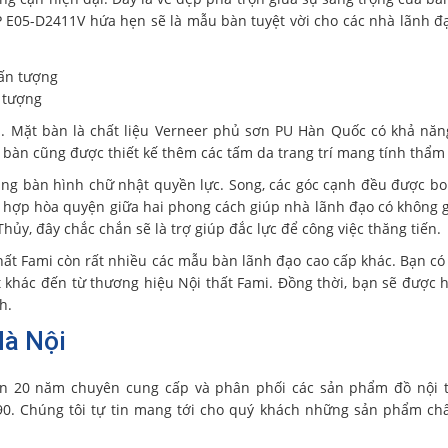
VIP E05-D2411V hứa hẹn sẽ là mẫu bàn tuyệt vời cho các nhà lãnh đ
n tượng
p. Mặt bàn là chất liệu Verneer phủ sơn PU Hàn Quốc có khả nă
 bàn cũng được thiết kế thêm các tấm da trang trí mang tính thẩm
g bàn hình chữ nhật quyền lực. Song, các góc cạnh đều được bo
t hợp hòa quyện giữa hai phong cách giúp nhà lãnh đạo có không 
ủy, đây chắc chắn sẽ là trợ giúp đắc lực để công việc thăng tiến.
hất Fami còn rất nhiều các mẫu bàn lãnh đạo cao cấp khác. Bạn có 
khác đến từ thương hiệu Nội thất Fami. Đồng thời, bạn sẽ được h
h.
Hà Nội
n 20 năm chuyên cung cấp và phân phối các sản phẩm đồ nội t
90. Chúng tôi tự tin mang tới cho quý khách những sản phẩm ch