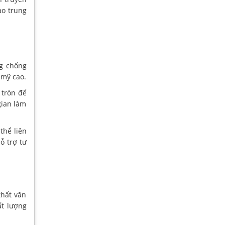
ạo trung
ng chống
 mỹ cao.
 tròn để
gian làm
thể liên
ỗ trợ tư
hất văn
ất lượng