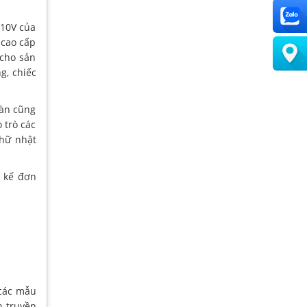
010V của
 cao cấp
cho sản
g, chiếc
bàn cũng
 trò các
chữ nhật
t kế đơn
 các mẫu
n truyền