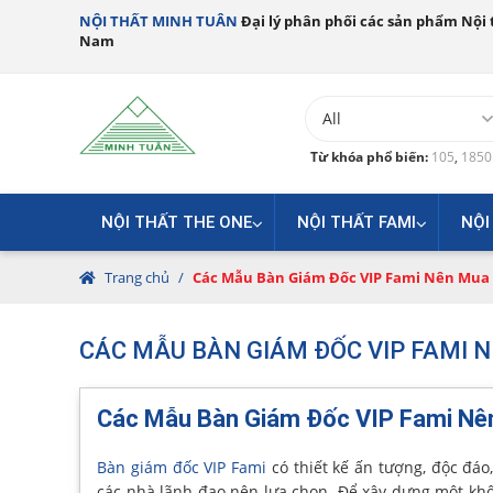
NỘI THẤT MINH TUÂN
Đại lý phân phối các sản phẩm Nội t
Nam
Từ khóa phổ biến:
105
,
185
NỘI THẤT THE ONE
NỘI THẤT FAMI
NỘI
Trang chủ
/
Các Mẫu Bàn Giám Đốc VIP Fami Nên Mua
CÁC MẪU BÀN GIÁM ĐỐC VIP FAMI 
Các Mẫu Bàn Giám Đốc VIP Fami Nê
Bàn giám đốc VIP Fami
có thiết kế ấn tượng, độc đá
các nhà lãnh đạo nên lựa chọn. Để xây dựng một khô