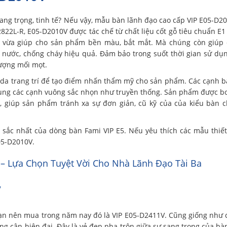
ng trọng, tinh tế? Nếu vậy, mẫu bàn lãnh đạo cao cấp VIP E05-D2
2822L-R, E05-D2010V được tác chế từ chất liệu cốt gỗ tiêu chuẩn E1
y vừa giúp cho sản phẩm bền màu, bắt mắt. Mà chúng còn giúp 
nước, chống cháy hiệu quả. Đảm bảo trong suốt thời gian sử dụn
tượng mối mọt.
 da trang trí để tạo điểm nhấn thẩm mỹ cho sản phẩm. Các cạnh 
ụng các cạnh vuông sắc nhọn như truyền thống. Sản phẩm được bo
h, giúp sản phẩm tránh xa sự đơn giản, cũ kỹ của của kiểu bàn 
sắc nhất của dòng bàn Fami VIP E5. Nếu yêu thích các mẫu thiế
05-D2010V.
 Lựa Chọn Tuyệt Vời Cho Nhà Lãnh Đạo Tài Ba
V
ạn nên mua trong năm nay đó là VIP E05-D2411V. Cũng giống như
 cận hiện đại. Đây là vẻ đẹp pha trộn giữa sự sang trọng của bà