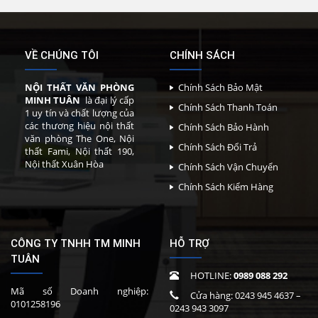
VỀ CHÚNG TÔI
CHÍNH SÁCH
NỘI THẤT VĂN PHÒNG
Chính Sách Bảo Mật
MINH TUÂN
là đại lý cấp
Chính Sách Thanh Toán
1 uy tín và chất lượng của
các thương hiệu nội thất
Chính Sách Bảo Hành
văn phòng The One, Nội
Chính Sách Đổi Trả
thất Fami, Nội thất 190,
Nội thất Xuân Hòa
Chính Sách Vận Chuyển
Chính Sách Kiểm Hàng
CÔNG TY TNHH TM MINH
HỖ TRỢ
TUÂN
HOTLINE:
0989 088 292
Mã số Doanh nghiệp:
Cửa hàng:
0243 945 4637
–
0101258196
0243 943 3097