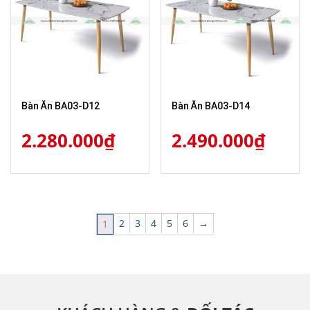
Bàn Ăn BA03-D12
Bàn Ăn BA03-D14
2.280.000
₫
2.490.000
₫
2
3
4
5
6
→
1