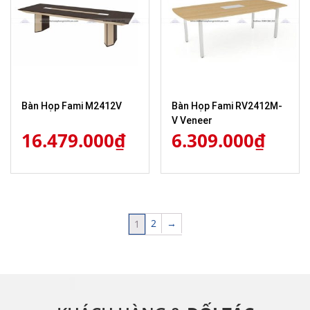
Bàn Họp Fami M2412V
Bàn Họp Fami RV2412M-
V Veneer
16.479.000
₫
6.309.000
₫
2
→
1