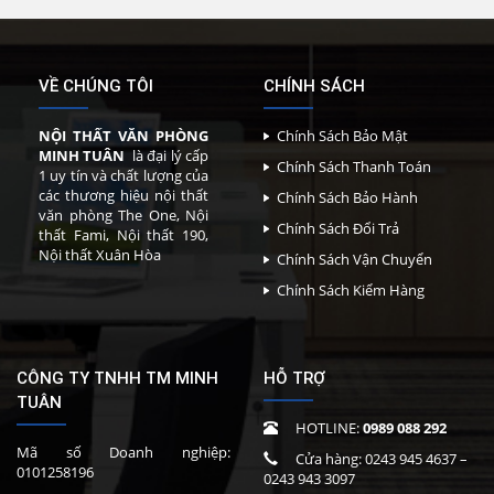
VỀ CHÚNG TÔI
CHÍNH SÁCH
NỘI THẤT VĂN PHÒNG
Chính Sách Bảo Mật
MINH TUÂN
là đại lý cấp
Chính Sách Thanh Toán
1 uy tín và chất lượng của
các thương hiệu nội thất
Chính Sách Bảo Hành
văn phòng The One, Nội
Chính Sách Đổi Trả
thất Fami, Nội thất 190,
Nội thất Xuân Hòa
Chính Sách Vận Chuyển
Chính Sách Kiểm Hàng
CÔNG TY TNHH TM MINH
HỖ TRỢ
TUÂN
HOTLINE:
0989 088 292
Mã số Doanh nghiệp:
Cửa hàng:
0243 945 4637
–
0101258196
0243 943 3097