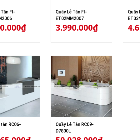
 Tân FI-
Quầy Lễ Tân FI-
Quầy 
M2006
ET02MM2007
ET03
80.000
₫
3.990.000
₫
4.
 tân RC06-
Quầy Lễ Tân RC09-
D7800L
265.000
₫
50.028.000
₫