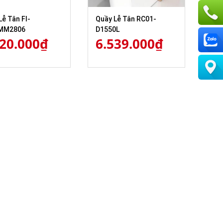
Lễ Tân FI-
Quầy Lễ Tân RC01-
MM2806
D1550L
620.000
₫
6.539.000
₫