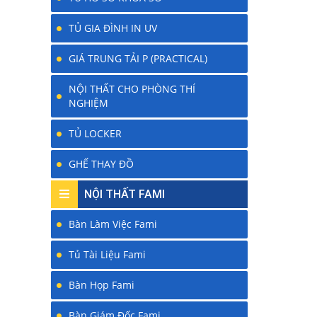
TỦ GIA ĐÌNH IN UV
GIÁ TRUNG TẢI P (PRACTICAL)
NỘI THẤT CHO PHÒNG THÍ
NGHIỆM
TỦ LOCKER
GHẾ THAY ĐỒ
NỘI THẤT FAMI
Bàn Làm Việc Fami
Tủ Tài Liệu Fami
Bàn Họp Fami
Bàn Giám Đốc Fami