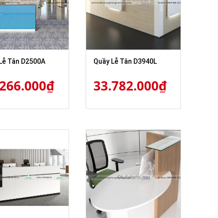
Lễ Tân D2500A
Quầy Lễ Tân D3940L
.266.000
₫
33.782.000
₫