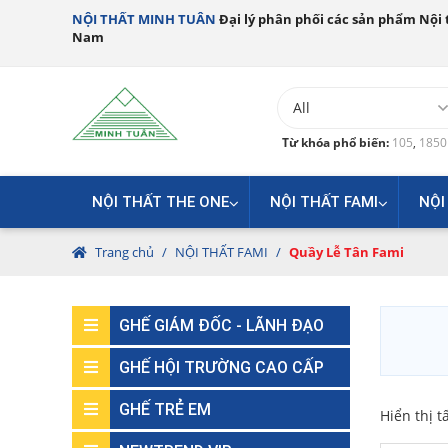
NỘI THẤT MINH TUÂN
Đại lý phân phối các sản phẩm Nội t
Nam
Từ khóa phổ biến:
105
,
185
NỘI THẤT THE ONE
NỘI THẤT FAMI
NỘI
Trang chủ
/
NỘI THẤT FAMI
/
Quầy Lễ Tân Fami
GHẾ GIÁM ĐỐC - LÃNH ĐẠO
GHẾ HỘI TRƯỜNG CAO CẤP
GHẾ TRẺ EM
Hiển thị t