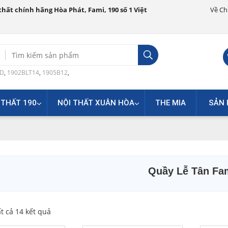
hất chính hãng Hòa Phát, Fami, 190 số 1 Việt
Về Ch
Search
for:
0D
,
1902BLT14
,
1905B12
,
 THẤT 190
NỘI THẤT XUÂN HÒA
THE MIA
SẢN 
Quầy Lễ Tân Fa
ất cả 14 kết quả