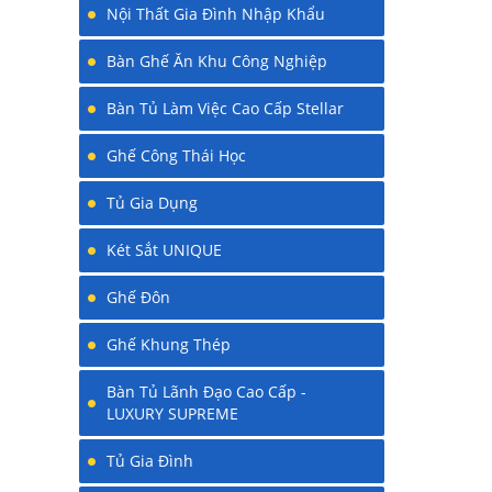
Nội Thất Gia Đình Nhập Khẩu
Bàn Ghế Ăn Khu Công Nghiệp
Bàn Tủ Làm Việc Cao Cấp Stellar
Ghế Công Thái Học
Tủ Gia Dụng
Két Sắt UNIQUE
Ghế Đôn
Ghế Khung Thép
Bàn Tủ Lãnh Đạo Cao Cấp -
LUXURY SUPREME
Tủ Gia Đình