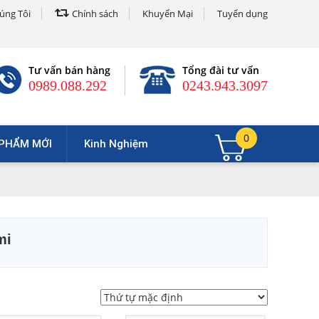
úng Tôi
Chính sách
Khuyến Mại
Tuyển dụng
Tư vấn bán hàng
Tổng đài tư vấn
0989.088.292
0243.943.3097
0
PHẨM MỚI
Kinh Nghiệm
mi