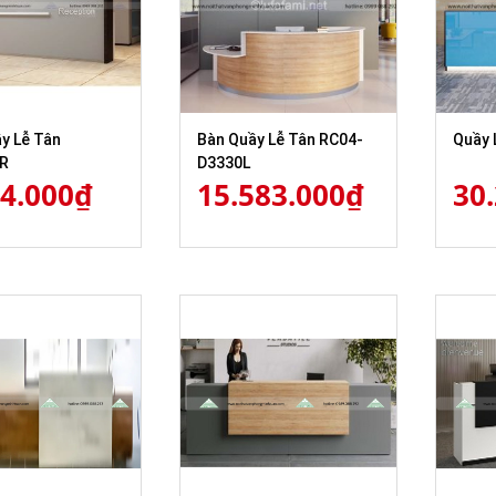
y Lễ Tân
Bàn Quầy Lễ Tân RC04-
Quầy 
R
D3330L
84.000
₫
15.583.000
₫
30