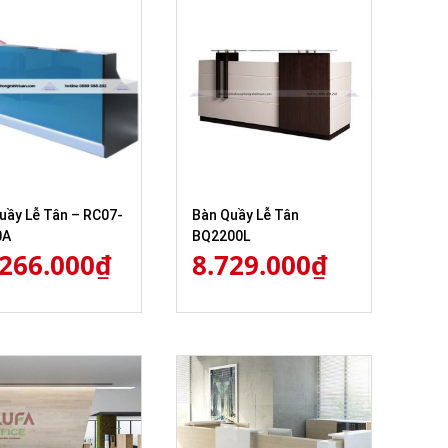
uầy Lễ Tân – RC07-
Bàn Quầy Lễ Tân
0A
BQ2200L
.266.000
₫
8.729.000
₫