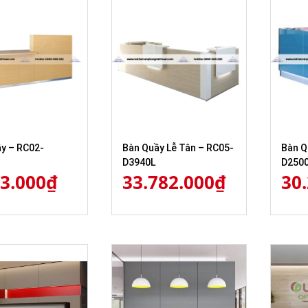
y – RC02-
Bàn Quầy Lễ Tân – RC05-
Bàn Q
D3940L
D250
13.000
₫
33.782.000
₫
30