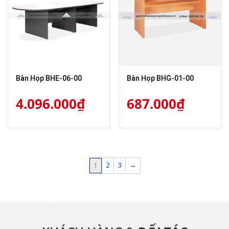
Bàn Họp BHE-06-00
Bàn Họp BHG-01-00
4.096.000
₫
687.000
₫
2
3
→
1