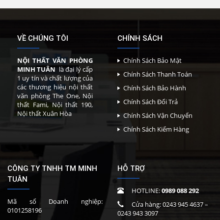
VỀ CHÚNG TÔI
CHÍNH SÁCH
NỘI THẤT VĂN PHÒNG
Chính Sách Bảo Mật
MINH TUÂN
là đại lý cấp
Chính Sách Thanh Toán
1 uy tín và chất lượng của
các thương hiệu nội thất
Chính Sách Bảo Hành
văn phòng The One, Nội
Chính Sách Đổi Trả
thất Fami, Nội thất 190,
Nội thất Xuân Hòa
Chính Sách Vận Chuyển
Chính Sách Kiểm Hàng
CÔNG TY TNHH TM MINH
HỖ TRỢ
TUÂN
HOTLINE:
0989 088 292
Mã số Doanh nghiệp:
Cửa hàng:
0243 945 4637
–
0101258196
0243 943 3097