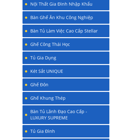
Nội Thất Gia Đình Nhập Khẩu
Bàn Ghế Ăn Khu Công Nghiệp
Bàn Tủ Làm Việc Cao Cấp Stellar
Ghế Công Thái Học
Tủ Gia Dụng
Két Sắt UNIQUE
Ghế Đôn
Ghế Khung Thép
Bàn Tủ Lãnh Đạo Cao Cấp -
LUXURY SUPREME
Tủ Gia Đình