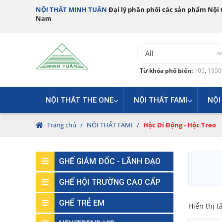
NỘI THẤT MINH TUÂN
Đại lý phân phối các sản phẩm Nội t
Nam
Từ khóa phổ biến:
105
,
185
NỘI THẤT THE ONE
NỘI THẤT FAMI
NỘI
Trang chủ
/
NỘI THẤT FAMI
/
Hộc Di Động - Hộc Treo
GHẾ GIÁM ĐỐC - LÃNH ĐẠO
GHẾ HỘI TRƯỜNG CAO CẤP
GHẾ TRẺ EM
Hiển thị t