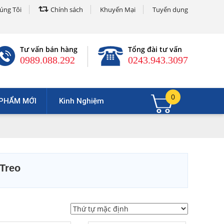
úng Tôi
Chính sách
Khuyến Mại
Tuyển dụng
Tư vấn bán hàng
Tổng đài tư vấn
0989.088.292
0243.943.3097
0
PHẨM MỚI
Kinh Nghiệm
 Treo