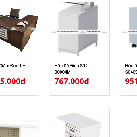
Giám Đốc 1 –
Hộc Cố Định S04-
Hộc D
B0804M
S040
65.000
₫
767.000
₫
95