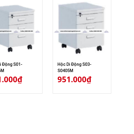
i Động S01-
Hộc Di Động S03-
5M
S0405M
1.000
₫
951.000
₫