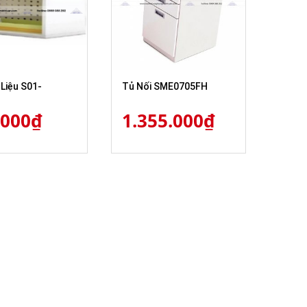
 Liệu S01-
Tủ Nối SME0705FH
M
.000
₫
1.355.000
₫