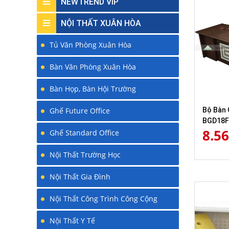
NEWTREND VIP
NỘI THẤT XUÂN HÒA
Tủ Văn Phòng Xuân Hòa
Bàn Văn Phòng Xuân Hòa
Bàn Họp, Bàn Hội Trường
Bộ Bàn 
Ghế Future Office
BGD18F
8.5
Ghế Standard Office
Nội Thất Trường Học
Nội Thất Gia Đình
Nội Thất Công Trình Công Cộng
Nội Thất Y Tế