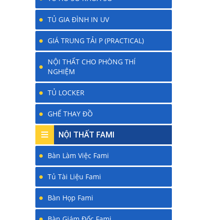
TỦ GIA ĐÌNH IN UV
GIÁ TRUNG TẢI P (PRACTICAL)
NỘI THẤT CHO PHÒNG THÍ
NGHIỆM
TỦ LOCKER
GHẾ THAY ĐỒ
NỘI THẤT FAMI
Bàn Làm Việc Fami
Tủ Tài Liệu Fami
Bàn Họp Fami
Bàn Giám Đốc Fami