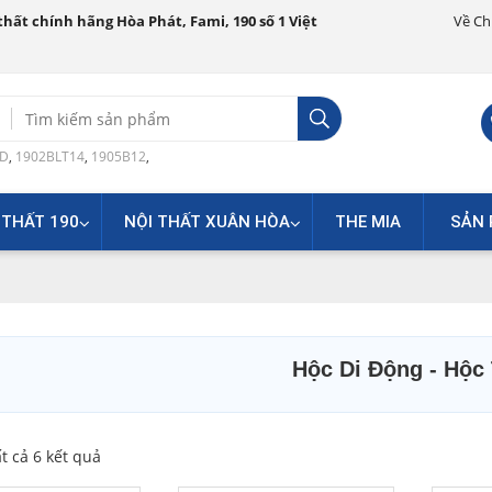
hất chính hãng Hòa Phát, Fami, 190 số 1 Việt
Về Ch
Search
for:
0D
,
1902BLT14
,
1905B12
,
 THẤT 190
NỘI THẤT XUÂN HÒA
THE MIA
SẢN 
Hộc Di Động - Hộc
ất cả 6 kết quả