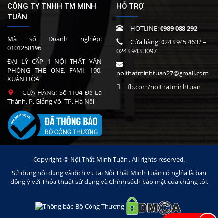
CÔNG TY TNHH TM MINH
HỖ TRỢ
TUÂN
HOTLINE:
0989 088 292
Mã số Doanh nghiệp:
Cửa hàng:
0243 945 4637
–
0101258196
0243 943 3097
ĐẠI LÝ CẤP 1 NỘI THẤT VĂN
PHÒNG THE ONE, FAMI, 190,
noithatminhtuan27@gmail.com
XUÂN HÒA
fb.com/noithatminhtuan
CỬA HÀNG: Số 1104 Đê La
Thành, P. Giảng Võ, TP. Hà Nội
Copyright © Nội Thất Minh Tuân . All rights reserved.
Sử dụng nội dung và dịch vụ tại Nội Thất Minh Tuân có nghĩa là bạn
đồng ý với Thỏa thuật sử dụng và Chính sách bảo mật của chúng tôi.