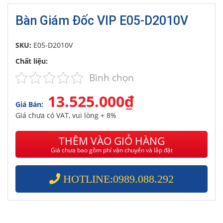
Bàn Giám Đốc VIP E05-D2010V
SKU:
E05-D2010V
Chất liệu:
Bình chọn
13.525.000₫
Giá Bán:
Giá chưa có VAT, vui lòng + 8%
THÊM VÀO GIỎ HÀNG
Giá chưa bao gồm phí vận chuyển và lắp đặt
HOTLINE:0989.088.292