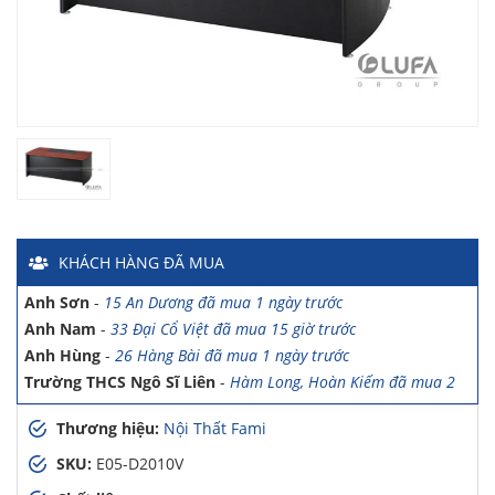
Chị Hiền
-
Ngõ 88 Phố Ngọc Hà đã mua 7 giờ trước
Chị Hồng Anh
-
46 Tăng Bạt Hổ đã mua 2 giờ trước
Anh Quang
-
51 Ngô Quyền đã mua 4 giờ trước
Chị Nghi
-
47 Mai Hắc Đế đã mua 5 giờ trước
Anh Thảo
-
Yên Viên - Đông Anh đã mua 2 ngày trước
Chị Ánh
-
Số 9 Ngô Quyền đã mua 4 ngày trước
Chị Mai
-
Khu biệt thự Vincom Đường Hoa Lan đã mua 2 giờ
KHÁCH HÀNG
ĐÃ MUA
trước
Anh Sơn
-
15 An Dương đã mua 1 ngày trước
Anh Nam
-
33 Đại Cổ Việt đã mua 15 giờ trước
Anh Hùng
-
26 Hàng Bài đã mua 1 ngày trước
Trường THCS Ngô Sĩ Liên
-
Hàm Long, Hoàn Kiếm đã mua 2
ngày trước
Thương hiệu:
Nội Thất Fami
Trường THCS Thành Công
-
Khu TT Khu C Thành Công đã mua
3 ngày trước
SKU:
E05-D2010V
Anh Long
-
278 Thụy Khuê đã mua 4 ngày trước