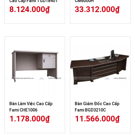
Cao Cấp Fami TGD1840T
CM6000H
8.124.000
₫
33.312.000
₫
Bàn Làm Việc Cao Cấp
Bàn Giám Đốc Cao Cấp
Fami CHE1006
Fami BGD3210C
1.178.000
₫
11.566.000
₫