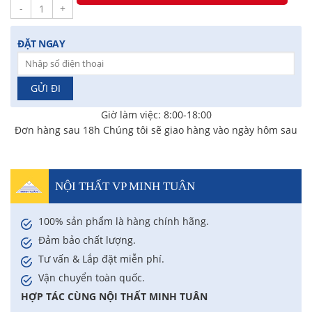
-
+
Chị Hồng Anh
-
46 Tăng Bạt Hổ đã mua 2 giờ trước
Anh Quang
-
51 Ngô Quyền đã mua 4 giờ trước
ĐẶT NGAY
Chị Nghi
-
47 Mai Hắc Đế đã mua 5 giờ trước
Giờ làm việc: 8:00-18:00
Đơn hàng sau 18h Chúng tôi sẽ giao hàng vào ngày hôm sau
NỘI THẤT VP MINH TUÂN
100% sản phẩm là hàng chính hãng.
Đảm bảo chất lượng.
Tư vấn & Lắp đặt miễn phí.
Vận chuyển toàn quốc.
HỢP TÁC CÙNG NỘI THẤT MINH TUÂN