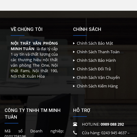
VỀ CHÚNG TÔI
CHÍNH SÁCH
NỘI THẤT VĂN PHÒNG
Chính Sách Bảo Mật
MINH TUÂN
là đại lý cấp
Chính Sách Thanh Toán
1 uy tín và chất lượng của
các thương hiệu nội thất
Chính Sách Bảo Hành
văn phòng The One, Nội
Chính Sách Đổi Trả
thất Fami, Nội thất 190,
Nội thất Xuân Hòa
Chính Sách Vận Chuyển
Chính Sách Kiểm Hàng
CÔNG TY TNHH TM MINH
HỖ TRỢ
TUÂN
HOTLINE:
0989 088 292
Mã số Doanh nghiệp:
Cửa hàng:
0243 945 4637
–
0101258196