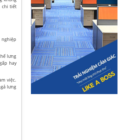
chi tiết
n nghiệp
thế lưng
gấp hay
àm việc.
ngả lưng