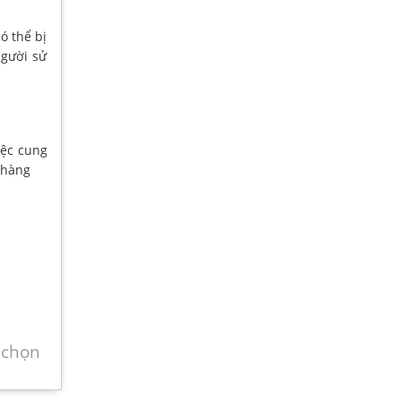
ó thể bị
người sử
iệc cung
h hàng
 chọn