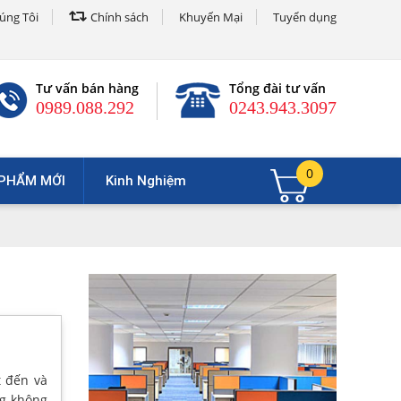
úng Tôi
Chính sách
Khuyến Mại
Tuyển dụng
Tư vấn bán hàng
Tổng đài tư vấn
0989.088.292
0243.943.3097
0
PHẨM MỚI
Kinh Nghiệm
t đến và
ng không