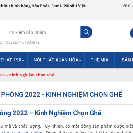
hất chính hãng Hòa Phát, Fami, 190 số 1 Việt
Về Ch
Search
for:
0D
,
1902BLT14
,
1905B12
,
 THẤT 190
NỘI THẤT XUÂN HÒA
THE MIA
SẢN 
022 – Kinh Nghiệm Chọn Ghế
PHÒNG 2022 - KINH NGHIỆM CHỌN GHẾ
òng 2022 – Kinh Nghiệm Chọn Ghế
u mã và chất lượng. Tuy nhiên, có một dòng sản phẩm được biế
gả lưng cho văn phòng
. Dòng ghế này ngày càng trở thành xu hướ