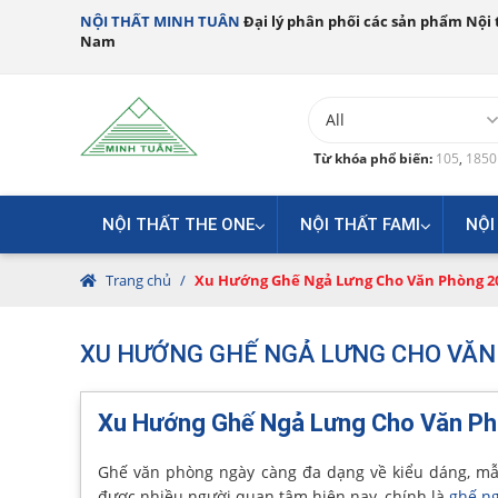
NỘI THẤT MINH TUÂN
Đại lý phân phối các sản phẩm Nội t
Nam
Từ khóa phổ biến:
105
,
185
NỘI THẤT THE ONE
NỘI THẤT FAMI
NỘI
Trang chủ
/
Xu Hướng Ghế Ngả Lưng Cho Văn Phòng 2
XU HƯỚNG GHẾ NGẢ LƯNG CHO VĂN 
Xu Hướng Ghế Ngả Lưng Cho Văn Ph
Ghế văn phòng ngày càng đa dạng về kiểu dáng, mẫ
được nhiều người quan tâm hiện nay, chính là
ghế n