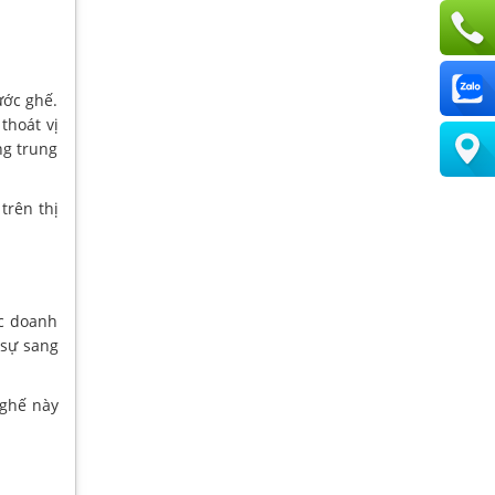
ước ghế.
thoát vị
ng trung
trên thị
ác doanh
 sự sang
 ghế này