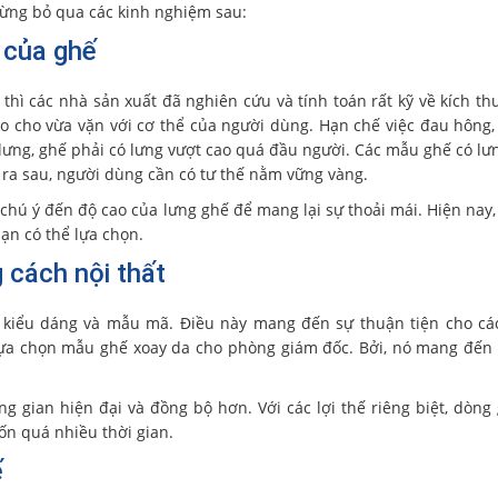
ừng bỏ qua các kinh nghiệm sau:
 của ghế
ì các nhà sản xuất đã nghiên cứu và tính toán rất kỹ về kích th
 cho vừa vặn với cơ thể của người dùng. Hạn chế việc đau hông, 
lưng, ghế phải có lưng vượt cao quá đầu người. Các mẫu ghế có lư
ả ra sau, người dùng cần có tư thế nằm vững vàng.
chú ý đến độ cao của lưng ghế để mang lại sự thoải mái. Hiện nay, 
ạn có thể lựa chọn.
 cách nội thất
u kiểu dáng và mẫu mã. Điều này mang đến sự thuận tiện cho c
ể lựa chọn mẫu ghế xoay da cho phòng giám đốc. Bởi, nó mang đến
ng gian hiện đại và đồng bộ hơn. Với các lợi thế riêng biệt, dòng
n quá nhiều thời gian.
ế