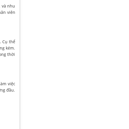
g và nhu
hân viên
. Cụ thể
ông kém.
ong thời
làm việc
ứng đầu.