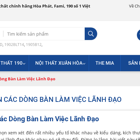
hất chính hãng Hòa Phát, Fami, 190 số 1 Việt
Về Ch
Search
for:
0D
,
1902BLT14
,
1905B12
,
 THẤT 190
NỘI THẤT XUÂN HÒA
THE MIA
SẢN 
òng Bàn Làm Việc Lãnh Đạo
N CÁC DÒNG BÀN LÀM VIỆC LÃNH ĐẠO
Các Dòng Bàn Làm Việc Lãnh Đạo
họn xem xét đến rất nhiều yếu tố khác nhau về kiểu dáng, kích th
vị lãnh đạo khác nhau nó sẽ thay đổi. Đừng lo lắng, bài viết này sẽ