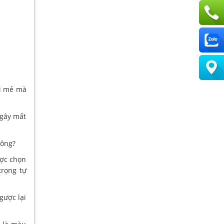
ới mẻ mà
 gây mất
hông?
ược chọn
trọng tự
gược lại