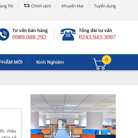
úng Tôi
Chính sách
Khuyến Mại
Tuyển dụng
Tư vấn bán hàng
Tổng đài tư vấn
0989.088.292
0243.943.3097
0
PHẨM MỚI
Kinh Nghiệm
ước, màu
 chia sẻ