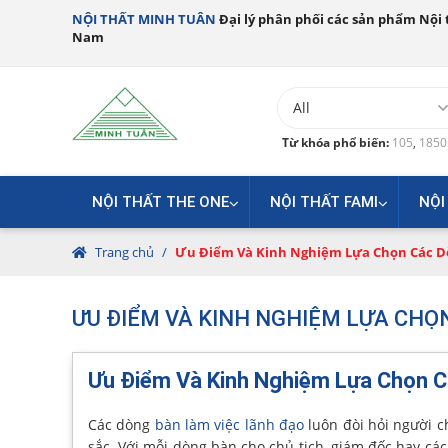
NỘI THẤT MINH TUÂN
Đại lý phân phối các sản phẩm Nội t
Nam
Từ khóa phổ biến:
105
,
185
NỘI THẤT THE ONE
NỘI THẤT FAMI
NỘI
Trang chủ
/
Ưu Điểm Và Kinh Nghiệm Lựa Chọn Các D
ƯU ĐIỂM VÀ KINH NGHIỆM LỰA CHỌ
Ưu Điểm Và Kinh Nghiệm Lựa Chọn 
Các dòng
bàn làm việc lãnh đạo
luôn đòi hỏi người c
sắc..Với mỗi dòng bàn cho chủ tịch, giám đốc hay các 