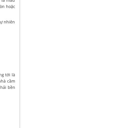
 là màu
ròn hoặc
tự nhiên
g tới là
 nhà cầm
phải bền