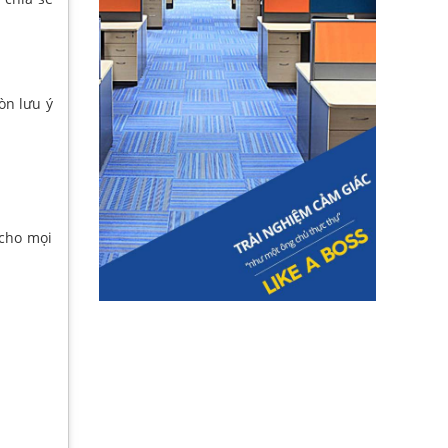
òn lưu ý
 cho mọi