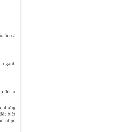
ấu ấn cá
c, ngành
ám đốc ở
ho những
đặc biệt
đón nhận