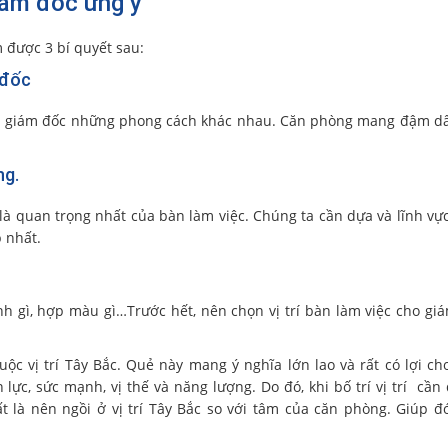
iám đốc ưng ý
được 3 bí quyết sau:
 đốc
àn giám đốc những phong cách khác nhau. Căn phòng mang đậm d
ng.
m là quan trọng nhất của bàn làm việc. Chúng ta cần dựa và lĩnh vự
 nhất.
 gì, hợp màu gì…Trước hết, nên chọn vị trí bàn làm việc cho gi
ộc vị trí Tây Bắc. Quẻ này mang ý nghĩa lớn lao và rất có lợi c
ực, sức mạnh, vị thế và năng lượng. Do đó, khi bố trí vị trí cần 
t là nên ngồi ở vị trí Tây Bắc so với tâm của căn phòng. Giúp 