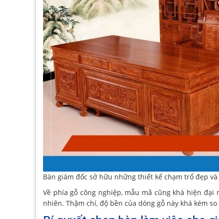
Bàn giám đốc sở hữu những thiết kế chạm trổ đẹp và
Về phía gỗ công nghiệp, mẫu mã cũng khá hiện đại n
nhiên. Thậm chí, độ bền của dòng gỗ này khá kém so 