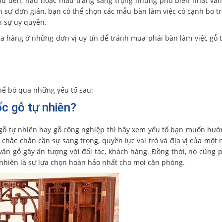
ư đen, nâu hoặc màu trắng sang trọng nhưng phổ biến nhất vẫn
h sự đơn giản, bạn có thể chọn các mẫu bàn làm việc có cạnh bo t
n sự uy quyền.
a hàng ở những đơn vị uy tín để tránh mua phải bàn làm việc gỗ 
hể bỏ qua những yếu tố sau:
c gỗ tự nhiên?
ỗ tự nhiên hay gỗ công nghiệp thì hãy xem yếu tố bạn muốn hướn
 chắc chắn cần sự sang trọng, quyền lực vai trò và địa vị của một
ân gỗ gây ấn tượng với đối tác, khách hàng. Đồng thời, nó cũng 
ự nhiên là sự lựa chọn hoàn hảo nhất cho mọi căn phòng.