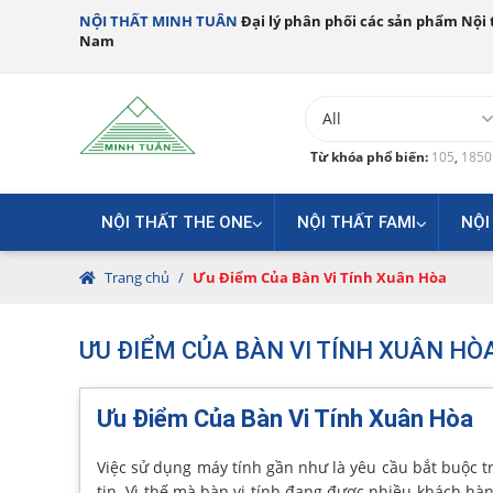
NỘI THẤT MINH TUÂN
Đại lý phân phối các sản phẩm Nội t
Nam
Từ khóa phổ biến:
105
,
185
NỘI THẤT THE ONE
NỘI THẤT FAMI
NỘI
Trang chủ
/
Ưu Điểm Của Bàn Vi Tính Xuân Hòa
ƯU ĐIỂM CỦA BÀN VI TÍNH XUÂN HÒ
Ưu Điểm Của Bàn Vi Tính Xuân Hòa
Việc sử dụng máy tính gần như là yêu cầu bắt buộc t
tin. Vì thế mà bàn vi tính đang được nhiều khách hà