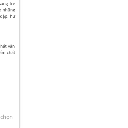
sáng trẻ
ho những
 đập, hư
hất văn
hẩm chất
 chọn