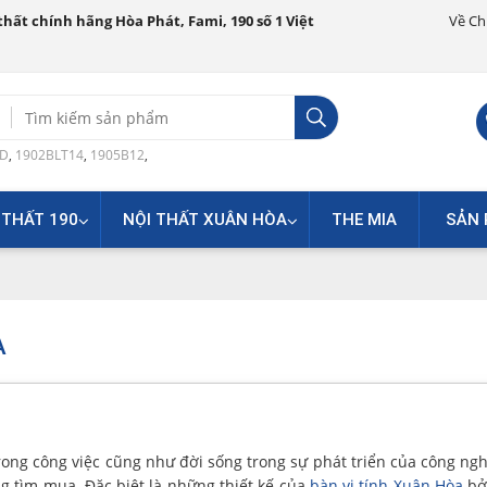
hất chính hãng Hòa Phát, Fami, 190 số 1 Việt
Về Ch
Search
for:
0D
,
1902BLT14
,
1905B12
,
 THẤT 190
NỘI THẤT XUÂN HÒA
THE MIA
SẢN 
A
rong công việc cũng như đời sống trong sự phát triển của công ng
ng tìm mua. Đặc biệt là những thiết kế của
bàn vi tính Xuân Hòa
bở