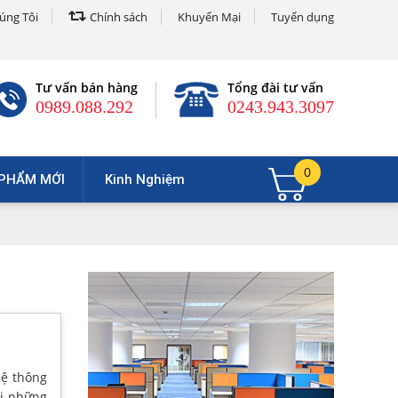
úng Tôi
Chính sách
Khuyến Mại
Tuyển dụng
Tư vấn bán hàng
Tổng đài tư vấn
0989.088.292
0243.943.3097
0
PHẨM MỚI
Kinh Nghiệm
hệ thông
i những