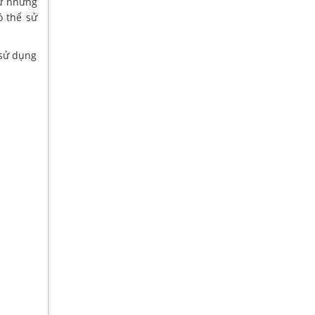
tự những
ó thể sử
 sử dụng