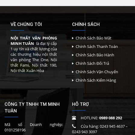
VỀ CHÚNG TÔI
CHÍNH SÁCH
NỘI THẤT VĂN PHÒNG
Chính Sách Bảo Mật
MINH TUÂN
là đại lý cấp
Chính Sách Thanh Toán
1 uy tín và chất lượng của
các thương hiệu nội thất
Chính Sách Bảo Hành
văn phòng The One, Nội
Chính Sách Đổi Trả
thất Fami, Nội thất 190,
Nội thất Xuân Hòa
Chính Sách Vận Chuyển
Chính Sách Kiểm Hàng
CÔNG TY TNHH TM MINH
HỖ TRỢ
TUÂN
HOTLINE:
0989 088 292
Mã số Doanh nghiệp:
Cửa hàng:
0243 945 4637
–
0101258196
0243 943 3097