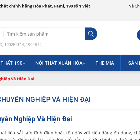
hất chính hãng Hòa Phát, Fami, 190 số 1 Việt
Về Ch
Search
for:
0D
,
1902BLT14
,
1905B12
,
 THẤT 190
NỘI THẤT XUÂN HÒA
THE MIA
SẢN 
hiệp Và Hiện Đại
HUYÊN NGHIỆP VÀ HIỆN ĐẠI
yên Nghiệp Và Hiện Đại
ất liệu sắt sơn tĩnh điện hoặc tôn dày với kiểu dáng đa dạng, ch
iệp. Ưu điểm nổi bật của dòng tủ bằng sắt đó chính là thời gian