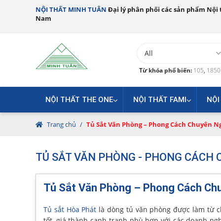
NỘI THẤT MINH TUÂN
Đại lý phân phối các sản phẩm Nội t
Nam
Từ khóa phổ biến:
105
,
185
NỘI THẤT THE ONE
NỘI THẤT FAMI
NỘI
Trang chủ
/
Tủ Sắt Văn Phòng – Phong Cách Chuyên Ng
TỦ SẮT VĂN PHÒNG - PHONG CÁCH C
Tủ Sắt Văn Phòng – Phong Cách Chu
Tủ sắt Hòa Phát
là dòng tủ văn phòng được làm từ ch
tốt, giá thành cạnh tranh phù hợp với các doanh ngh