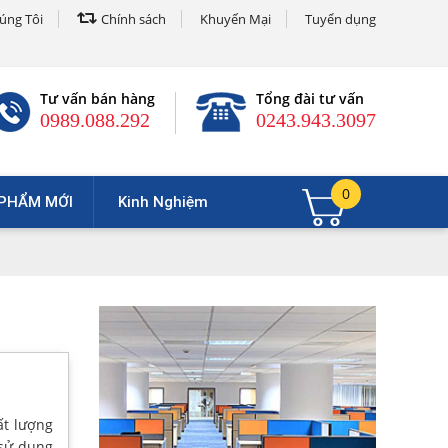
úng Tôi
Chính sách
Khuyến Mại
Tuyển dụng
Tư vấn bán hàng
Tổng đài tư vấn
0989.088.292
0243.943.3097
0
PHẨM MỚI
Kinh Nghiệm
ất lượng
 sử dụng