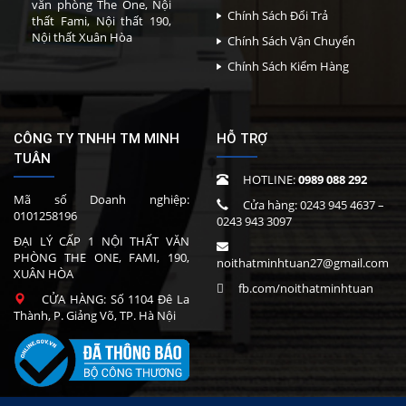
văn phòng The One, Nội
Chính Sách Đổi Trả
thất Fami, Nội thất 190,
Nội thất Xuân Hòa
Chính Sách Vận Chuyển
Chính Sách Kiểm Hàng
CÔNG TY TNHH TM MINH
HỖ TRỢ
TUÂN
HOTLINE:
0989 088 292
Mã số Doanh nghiệp:
Cửa hàng:
0243 945 4637
–
0101258196
0243 943 3097
ĐẠI LÝ CẤP 1 NỘI THẤT VĂN
PHÒNG THE ONE, FAMI, 190,
noithatminhtuan27@gmail.com
XUÂN HÒA
fb.com/noithatminhtuan
CỬA HÀNG: Số 1104 Đê La
Thành, P. Giảng Võ, TP. Hà Nội