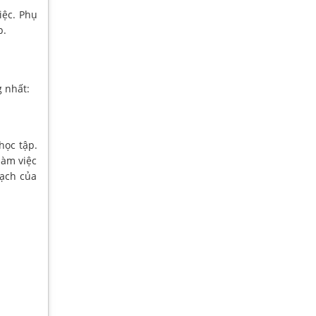
iệc. Phụ
p.
g nhất:
học tập.
làm việc
sạch của