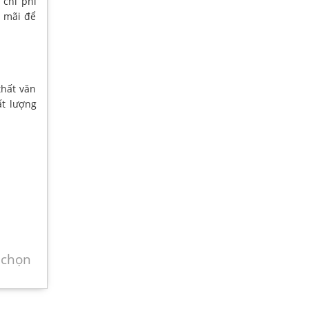
 chi phí
n mãi để
hất văn
ất lượng
 chọn