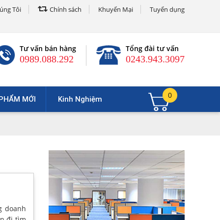
úng Tôi
Chính sách
Khuyến Mại
Tuyển dụng
Tư vấn bán hàng
Tổng đài tư vấn
0989.088.292
0243.943.3097
0
PHẨM MỚI
Kinh Nghiệm
ng doanh
n đi tìm