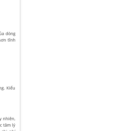
của dòng
sơn tĩnh
ng. Kiểu
y nhiên,
c tâm lý