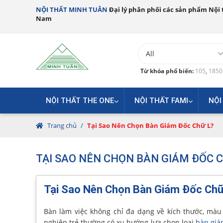
NỘI THẤT MINH TUÂN
Đại lý phân phối các sản phẩm Nội t
Nam
Từ khóa phổ biến:
105
,
185
NỘI THẤT THE ONE
NỘI THẤT FAMI
NỘI
Trang chủ
/
Tại Sao Nên Chọn Bàn Giám Đốc Chữ L?
TẠI SAO NÊN CHỌN BÀN GIÁM ĐỐC C
Tại Sao Nên Chọn Bàn Giám Đốc Chữ
Bàn làm việc không chỉ đa dạng về kích thước, màu
nghiệp trẻ thường có xu hướng lựa chọn loại
bàn giá