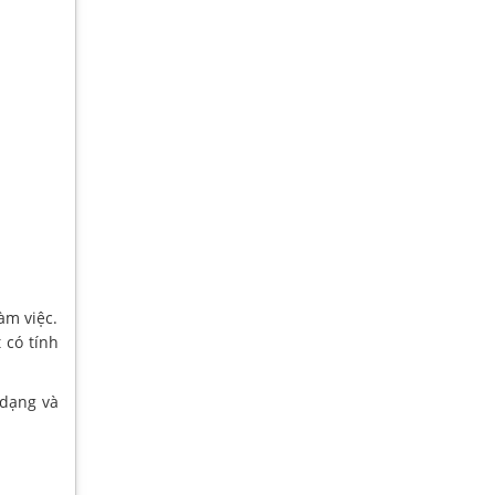
àm việc.
 có tính
 dạng và