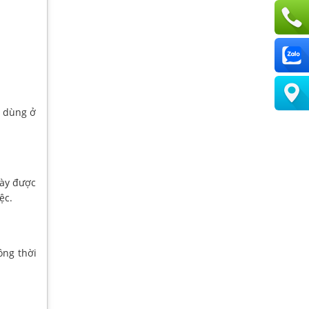
a dùng ở
này được
ệc.
ồng thời