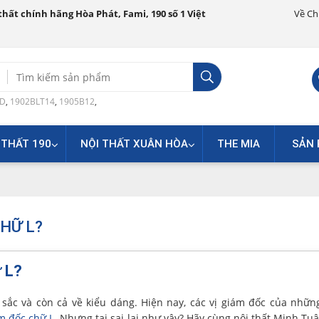
hất chính hãng Hòa Phát, Fami, 190 số 1 Việt
Về Ch
Search
for:
0D
,
1902BLT14
,
1905B12
,
 THẤT 190
NỘI THẤT XUÂN HÒA
THE MIA
SẢN 
HỮ L?
 L?
 sắc và còn cả về kiểu dáng. Hiện nay, các vị giám đốc của nhữ
m đốc chữ L
. Nhưng tại sai lại như vậy? Hãy cùng nội thất Minh Tuâ