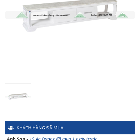
Chị Hiền
-
Ngõ 88 Phố Ngọc Hà đã mua 7 giờ trước
Chị Hồng Anh
-
46 Tăng Bạt Hổ đã mua 2 giờ trước
Anh Quang
-
51 Ngô Quyền đã mua 4 giờ trước
Chị Nghi
-
47 Mai Hắc Đế đã mua 5 giờ trước
Anh Thảo
-
Yên Viên - Đông Anh đã mua 2 ngày trước
Chị Ánh
-
Số 9 Ngô Quyền đã mua 4 ngày trước
Chị Mai
-
Khu biệt thự Vincom Đường Hoa Lan đã mua 2 giờ
KHÁCH HÀNG
ĐÃ MUA
trước
Anh Sơn
-
15 An Dương đã mua 1 ngày trước