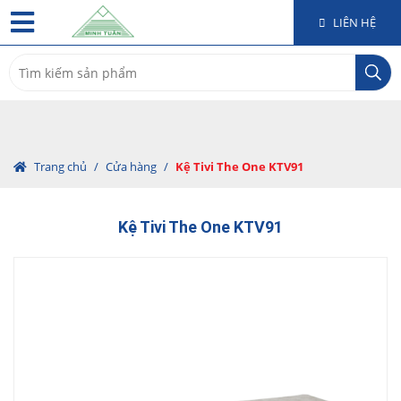
LIÊN HỆ
Search
for:
Trang chủ
/
Cửa hàng
/
Kệ Tivi The One KTV91
Kệ Tivi The One KTV91