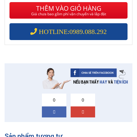
THÊM VÀO GIỎ HÀNG
Giá chưa bao gồm phí vận chuyển và lắp đặt
HOTLINE:0989.088.292
0
0
Sản phẩm tương tự