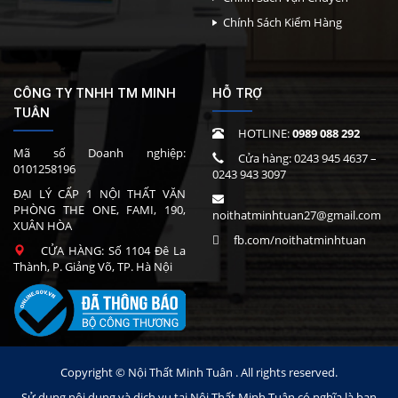
Chính Sách Kiểm Hàng
CÔNG TY TNHH TM MINH
HỖ TRỢ
TUÂN
HOTLINE:
0989 088 292
Mã số Doanh nghiệp:
Cửa hàng:
0243 945 4637
–
0101258196
0243 943 3097
ĐẠI LÝ CẤP 1 NỘI THẤT VĂN
PHÒNG THE ONE, FAMI, 190,
noithatminhtuan27@gmail.com
XUÂN HÒA
fb.com/noithatminhtuan
CỬA HÀNG: Số 1104 Đê La
Thành, P. Giảng Võ, TP. Hà Nội
Copyright © Nội Thất Minh Tuân . All rights reserved.
Sử dụng nội dung và dịch vụ tại Nội Thất Minh Tuân có nghĩa là bạn