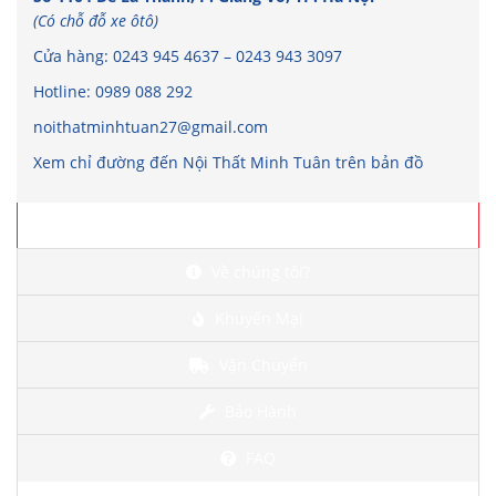
(Có chỗ đỗ xe ôtô)
Cửa hàng:
0243 945 4637
–
0243 943 3097
Hotline:
0989 088 292
noithatminhtuan27@gmail.com
Xem chỉ đường đến Nội Thất Minh Tuân trên bản đồ
Chi tiết
Về chúng tôi?
Khuyến Mại
Vận Chuyển
Bảo Hành
FAQ