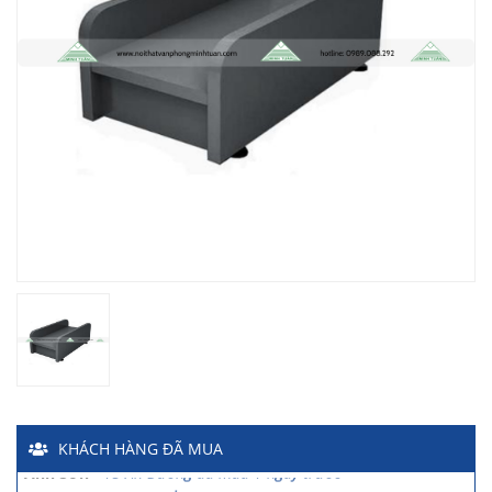
Chị Hiền
-
Ngõ 88 Phố Ngọc Hà đã mua 7 giờ trước
Chị Hồng Anh
-
46 Tăng Bạt Hổ đã mua 2 giờ trước
Anh Quang
-
51 Ngô Quyền đã mua 4 giờ trước
Chị Nghi
-
47 Mai Hắc Đế đã mua 5 giờ trước
Anh Thảo
-
Yên Viên - Đông Anh đã mua 2 ngày trước
Chị Ánh
-
Số 9 Ngô Quyền đã mua 4 ngày trước
Chị Mai
-
Khu biệt thự Vincom Đường Hoa Lan đã mua 2 giờ
trước
KHÁCH HÀNG
ĐÃ MUA
Anh Sơn
-
15 An Dương đã mua 1 ngày trước
Anh Nam
-
33 Đại Cổ Việt đã mua 15 giờ trước