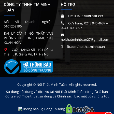
CÔNG TY TNHH TM MINH
HỖ TRỢ
TUÂN
HOTLINE:
0989 088 292
Mã số Doanh nghiệp:
Cửa hàng:
0243 945 4637
–
0101258196
0243 943 3097
ĐẠI LÝ CẤP 1 NỘI THẤT VĂN
PHÒNG THE ONE, FAMI, 190,
noithatminhtuan27@gmail.com
XUÂN HÒA
fb.com/noithatminhtuan
CỬA HÀNG: Số 1104 Đê La
Thành, P. Giảng Võ, TP. Hà Nội
Copyright © Nội Thất Minh Tuân . All rights reserved.
Sử dụng nội dung và dịch vụ tại Nội Thất Minh Tuân có nghĩa là bạn
đồng ý với Thỏa thuật sử dụng và Chính sách bảo mật của chúng tôi.