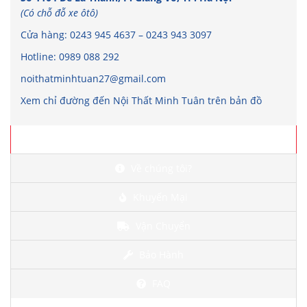
(Có chỗ đỗ xe ôtô)
Cửa hàng:
0243 945 4637
–
0243 943 3097
Hotline:
0989 088 292
noithatminhtuan27@gmail.com
Xem chỉ đường đến Nội Thất Minh Tuân trên bản đồ
Chi tiết
Về chúng tôi?
Khuyến Mại
Vận Chuyển
Bảo Hành
FAQ