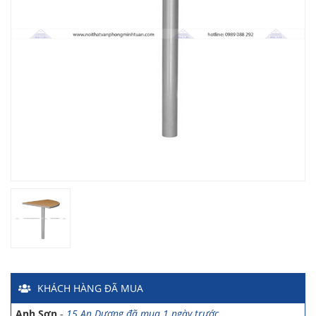
Chị Hiền
-
Ngõ 88 Phố Ngọc Hà đã mua 7 giờ trước
Chị Hồng Anh
-
46 Tăng Bạt Hổ đã mua 2 giờ trước
Anh Quang
-
51 Ngô Quyền đã mua 4 giờ trước
Chị Nghi
-
47 Mai Hắc Đế đã mua 5 giờ trước
Anh Thảo
-
Yên Viên - Đông Anh đã mua 2 ngày trước
Chị Ánh
-
Số 9 Ngô Quyền đã mua 4 ngày trước
Chị Mai
-
Khu biệt thự Vincom Đường Hoa Lan đã mua 2 giờ
KHÁCH HÀNG
ĐÃ MUA
trước
Anh Sơn
-
15 An Dương đã mua 1 ngày trước