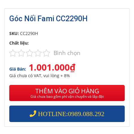
Góc Nối Fami CC2290H
SKU:
CC2290H
Chất liệu:
Bình chọn
1.001.000₫
Giá Bán:
Giá chưa có VAT, vui lòng + 8%
THÊM VÀO GIỎ HÀNG
Giá chưa bao gồm phí vận chuyển và lắp đặt
HOTLINE:0989.088.292