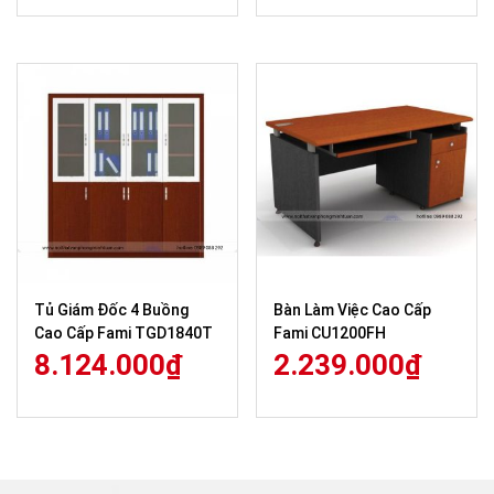
Tủ Giám Đốc 4 Buồng
Bàn Làm Việc Cao Cấp
Cao Cấp Fami TGD1840T
Fami CU1200FH
8.124.000
₫
2.239.000
₫