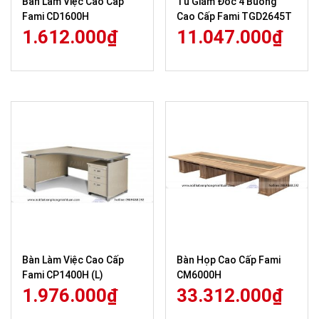
Bàn Làm Việc Cao Cấp
Tủ Giám Đốc 4 Buồng
Fami CD1600H
Cao Cấp Fami TGD2645T
1.612.000
₫
11.047.000
₫
Bàn Làm Việc Cao Cấp
Bàn Họp Cao Cấp Fami
Fami CP1400H (L)
CM6000H
1.976.000
₫
33.312.000
₫