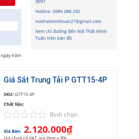
3097
Hotline:
0989 088 292
noithatminhtuan27@gmail.com
Xem chỉ đường đến Nội Thất Minh
Tuân trên bản đồ
o ngày hôm
Giá Sắt Trung Tải P GTT15-4P
SKU:
GTT15-4P
Chất liệu:
Bình chọn
2.120.000₫
Giá Bán:
Giá chưa có VAT, vui lòng + 8%