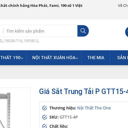
hất chính hãng Hòa Phát, Fami, 190 số 1 Việt
Về Ch
Search
for:
0D
,
1902BLT14
,
1905B12
,
 THẤT 190
NỘI THẤT XUÂN HÒA
THE MIA
SẢN 
Giá Sắt Trung Tải P GTT15-
Thương hiệu:
Nội Thất The One
SKU:
GTT15-4P
Chất liệu: