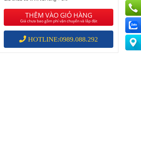
THÊM VÀO GIỎ HÀNG
Giá chưa bao gồm phí vận chuyển và lắp đặt
HOTLINE:0989.088.292