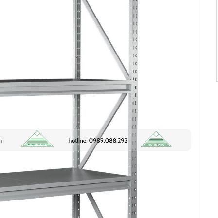
a 2 ngày trước
ã mua 3 ngày
rước