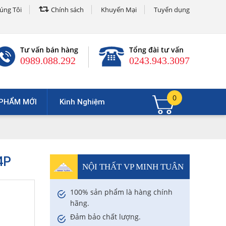
úng Tôi
Chính sách
Khuyến Mại
Tuyển dụng
Tư vấn bán hàng
Tổng đài tư vấn
0989.088.292
0243.943.3097
0
PHẨM MỚI
Kinh Nghiệm
4P
NỘI THẤT VP MINH TUÂN
100% sản phẩm là hàng chính
hãng.
Đảm bảo chất lượng.