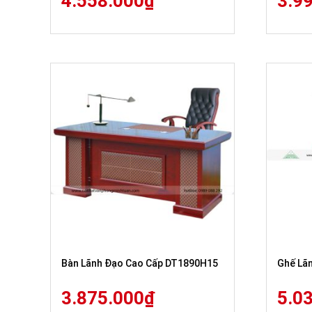
4.558.000
₫
3.9
Bàn Lãnh Đạo Cao Cấp DT1890H15
Ghế Lã
3.875.000
₫
5.0