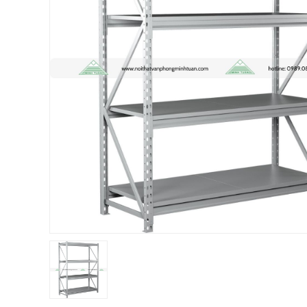
Chị Hiền
-
Ngõ 88 Phố Ngọc Hà đã mua 7 giờ trước
Chị Hồng Anh
-
46 Tăng Bạt Hổ đã mua 2 giờ trước
Anh Quang
-
51 Ngô Quyền đã mua 4 giờ trước
Chị Nghi
-
47 Mai Hắc Đế đã mua 5 giờ trước
Anh Thảo
-
Yên Viên - Đông Anh đã mua 2 ngày trước