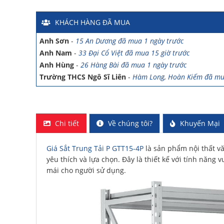
Chị Ánh
-
Số 9 Ngô Quyền đã mua 4 ngày trước
Chị Mai
-
Khu biệt thự Vincom Đường Hoa Lan đã mua 2 g
KHÁCH HÀNG
ĐÃ MUA
Anh Sơn
-
15 An Dương đã mua 1 ngày trước
Anh Nam
-
33 Đại Cổ Việt đã mua 15 giờ trước
Anh Hùng
-
26 Hàng Bài đã mua 1 ngày trước
Trường THCS Ngô Sĩ Liên
-
Hàm Long, Hoàn Kiếm đã mu
Trường THCS Thành Công
-
Khu TT Khu C Thành Công đ
trước
Anh Long
-
278 Thụy Khuê đã mua 4 ngày trước
Công ty Lữ hành HG
-
47 Phan Chu Trinh đã mua 8 giờ t
Chi tiết
Về chúng tôi?
Khuyến Mại
Chị Hiền
-
Ngõ 88 Phố Ngọc Hà đã mua 7 giờ trước
Chị Hồng Anh
-
46 Tăng Bạt Hổ đã mua 2 giờ trước
Anh Quang
-
51 Ngô Quyền đã mua 4 giờ trước
Giá Sắt Trung Tải P GTT15-4P
là sản phẩm nội thất v
yêu thích và lựa chọn. Đây là thiết kế với tính năng 
Chị Nghi
-
47 Mai Hắc Đế đã mua 5 giờ trước
mái cho người sử dụng.
Anh Thảo
-
Yên Viên - Đông Anh đã mua 2 ngày trước
Chị Ánh
-
Số 9 Ngô Quyền đã mua 4 ngày trước
Chị Mai
-
Khu biệt thự Vincom Đường Hoa Lan đã mua 2 g
Anh Sơn
-
15 An Dương đã mua 1 ngày trước
Anh Nam
-
33 Đại Cổ Việt đã mua 15 giờ trước