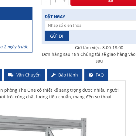
-
+
đặt
iờ trước
ĐẶT NGAY
a 2 ngày trước
ã mua 3 ngày
Giờ làm việc: 8:00-18:00
Đơn hàng sau 18h Chúng tôi sẽ giao hàng và
sau
rước
Vận Chuyển
Bảo Hành
FAQ
ăn phòng The One có thiết kế sang trọng được nhiều người
vượt trội cùng chất lượng tiêu chuẩn, mang đến sự thoải
iờ trước