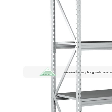
Anh Hùng
-
26 Hàng Bài đã mua 1 ngày trước
Trường THCS Ngô Sĩ Liên
-
Hàm Long, Hoàn Kiếm đã mu
Trường THCS Thành Công
-
Khu TT Khu C Thành Công đ
trước
Anh Long
-
278 Thụy Khuê đã mua 4 ngày trước
Công ty Lữ hành HG
-
47 Phan Chu Trinh đã mua 8 giờ t
Chị Hiền
-
Ngõ 88 Phố Ngọc Hà đã mua 7 giờ trước
Chị Hồng Anh
-
46 Tăng Bạt Hổ đã mua 2 giờ trước
Anh Quang
-
51 Ngô Quyền đã mua 4 giờ trước
Chị Nghi
-
47 Mai Hắc Đế đã mua 5 giờ trước