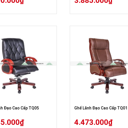
90.000
₫
3.885.000
₫
nh Đạo Cao Cấp TQ05
Ghế Lãnh Đạo Cao Cấp TQ01
35.000
₫
4.473.000
₫