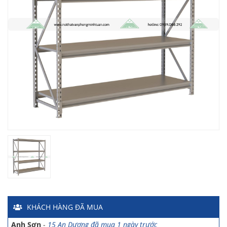
Chị Hiền
-
Ngõ 88 Phố Ngọc Hà đã mua 7 giờ trước
Chị Hồng Anh
-
46 Tăng Bạt Hổ đã mua 2 giờ trước
Anh Quang
-
51 Ngô Quyền đã mua 4 giờ trước
Chị Nghi
-
47 Mai Hắc Đế đã mua 5 giờ trước
Anh Thảo
-
Yên Viên - Đông Anh đã mua 2 ngày trước
Chị Ánh
-
Số 9 Ngô Quyền đã mua 4 ngày trước
Chị Mai
-
Khu biệt thự Vincom Đường Hoa Lan đã mua 2 giờ
trước
KHÁCH HÀNG
ĐÃ MUA
Anh Sơn
-
15 An Dương đã mua 1 ngày trước
Anh Nam
-
33 Đại Cổ Việt đã mua 15 giờ trước