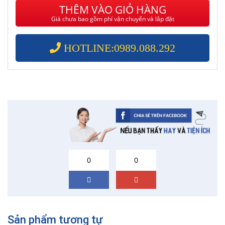
THÊM VÀO GIỎ HÀNG
Giá chưa bao gồm phí vận chuyển và lắp đặt
HOTLINE:0989.088.292
0
0
Sản phẩm tương tự