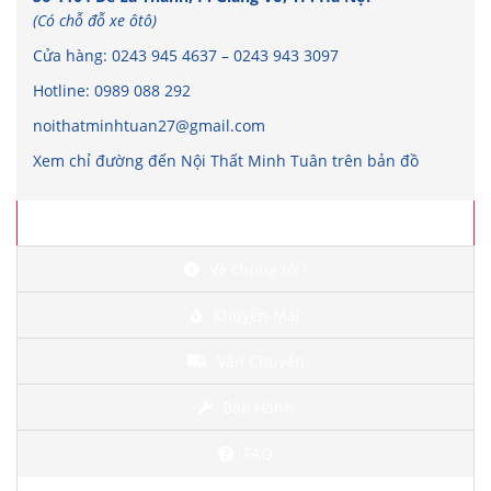
(Có chỗ đỗ xe ôtô)
Cửa hàng:
0243 945 4637
–
0243 943 3097
Hotline:
0989 088 292
noithatminhtuan27@gmail.com
Xem chỉ đường đến Nội Thất Minh Tuân trên bản đồ
Chi tiết
Về chúng tôi?
Khuyến Mại
Vận Chuyển
Bảo Hành
FAQ