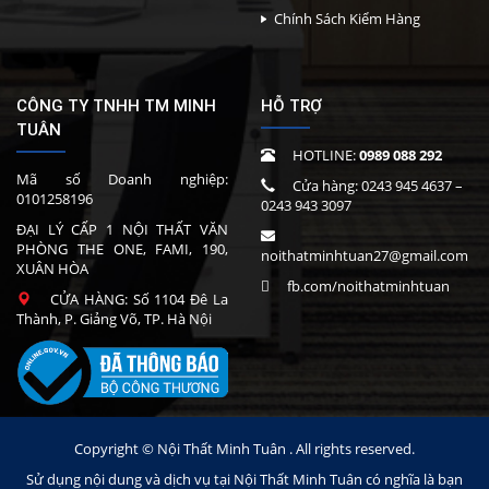
Chính Sách Kiểm Hàng
CÔNG TY TNHH TM MINH
HỖ TRỢ
TUÂN
HOTLINE:
0989 088 292
Mã số Doanh nghiệp:
Cửa hàng:
0243 945 4637
–
0101258196
0243 943 3097
ĐẠI LÝ CẤP 1 NỘI THẤT VĂN
PHÒNG THE ONE, FAMI, 190,
noithatminhtuan27@gmail.com
XUÂN HÒA
fb.com/noithatminhtuan
CỬA HÀNG: Số 1104 Đê La
Thành, P. Giảng Võ, TP. Hà Nội
Copyright © Nội Thất Minh Tuân . All rights reserved.
Sử dụng nội dung và dịch vụ tại Nội Thất Minh Tuân có nghĩa là bạn