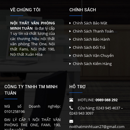
VỀ CHÚNG TÔI
CHÍNH SÁCH
NỘI THẤT VĂN PHÒNG
Chính Sách Bảo Mật
MINH TUÂN
là đại lý cấp
Chính Sách Thanh Toán
1 uy tín và chất lượng của
các thương hiệu nội thất
Chính Sách Bảo Hành
văn phòng The One, Nội
Chính Sách Đổi Trả
thất Fami, Nội thất 190,
Nội thất Xuân Hòa
Chính Sách Vận Chuyển
Chính Sách Kiểm Hàng
CÔNG TY TNHH TM MINH
HỖ TRỢ
TUÂN
HOTLINE:
0989 088 292
Mã số Doanh nghiệp:
Cửa hàng:
0243 945 4637
–
0101258196
0243 943 3097
ĐẠI LÝ CẤP 1 NỘI THẤT VĂN
PHÒNG THE ONE, FAMI, 190,
noithatminhtuan27@gmail.com