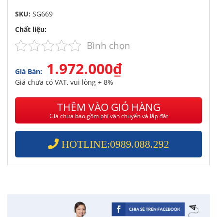
SKU:
SG669
Chất liệu:
Bình chọn
1.972.000₫
Giá Bán:
Giá chưa có VAT, vui lòng + 8%
THÊM VÀO GIỎ HÀNG
Giá chưa bao gồm phí vận chuyển và lắp đặt
HOTLINE:0989.088.292