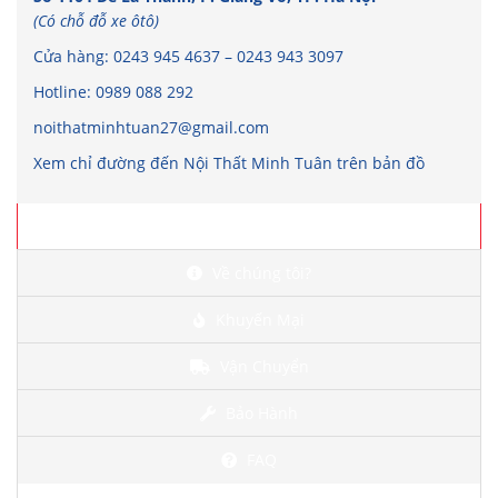
(Có chỗ đỗ xe ôtô)
Cửa hàng:
0243 945 4637
–
0243 943 3097
Hotline:
0989 088 292
noithatminhtuan27@gmail.com
Xem chỉ đường đến Nội Thất Minh Tuân trên bản đồ
Chi tiết
Về chúng tôi?
Khuyến Mại
Vận Chuyển
Bảo Hành
FAQ