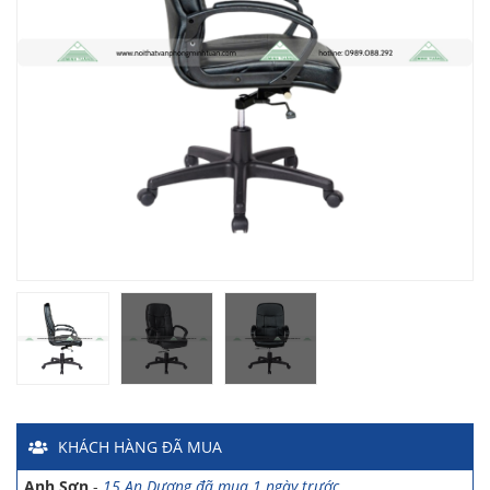
Chị Hiền
-
Ngõ 88 Phố Ngọc Hà đã mua 7 giờ trước
Chị Hồng Anh
-
46 Tăng Bạt Hổ đã mua 2 giờ trước
Anh Quang
-
51 Ngô Quyền đã mua 4 giờ trước
Chị Nghi
-
47 Mai Hắc Đế đã mua 5 giờ trước
Anh Thảo
-
Yên Viên - Đông Anh đã mua 2 ngày trước
Chị Ánh
-
Số 9 Ngô Quyền đã mua 4 ngày trước
Chị Mai
-
Khu biệt thự Vincom Đường Hoa Lan đã mua 2 giờ
KHÁCH HÀNG
ĐÃ MUA
trước
Anh Sơn
-
15 An Dương đã mua 1 ngày trước