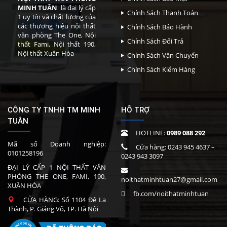
MINH TUÂN
là đại lý cấp
Chính Sách Thanh Toán
1 uy tín và chất lượng của
các thương hiệu nội thất
Chính Sách Bảo Hành
văn phòng The One, Nội
Chính Sách Đổi Trả
thất Fami, Nội thất 190,
Nội thất Xuân Hòa
Chính Sách Vận Chuyển
Chính Sách Kiểm Hàng
CÔNG TY TNHH TM MINH
HỖ TRỢ
TUÂN
HOTLINE:
0989 088 292
Mã số Doanh nghiệp:
Cửa hàng:
0243 945 4637
–
0101258196
0243 943 3097
ĐẠI LÝ CẤP 1 NỘI THẤT VĂN
PHÒNG THE ONE, FAMI, 190,
noithatminhtuan27@gmail.com
XUÂN HÒA
fb.com/noithatminhtuan
CỬA HÀNG: Số 1104 Đê La
Thành, P. Giảng Võ, TP. Hà Nội