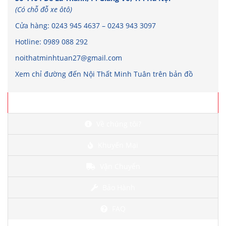
(Có chỗ đỗ xe ôtô)
Cửa hàng:
0243 945 4637
–
0243 943 3097
Hotline:
0989 088 292
noithatminhtuan27@gmail.com
Xem chỉ đường đến Nội Thất Minh Tuân trên bản đồ
Chi tiết
Về chúng tôi?
Khuyến Mại
Vận Chuyển
Bảo Hành
FAQ