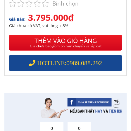
Bình chọn
3.795.000₫
Giá Bán:
Giá chưa có VAT, vui lòng + 8%
THÊM VÀO GIỎ HÀNG
Giá chưa bao gồm phí vận chuyển và lắp đặt
HOTLINE:0989.088.292
0
0