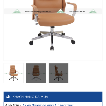
Chị Hiền
-
Ngõ 88 Phố Ngọc Hà đã mua 7 giờ trước
Chị Hồng Anh
-
46 Tăng Bạt Hổ đã mua 2 giờ trước
Anh Quang
-
51 Ngô Quyền đã mua 4 giờ trước
Chị Nghi
-
47 Mai Hắc Đế đã mua 5 giờ trước
Anh Thảo
-
Yên Viên - Đông Anh đã mua 2 ngày trước
Chị Ánh
-
Số 9 Ngô Quyền đã mua 4 ngày trước
Chị Mai
-
Khu biệt thự Vincom Đường Hoa Lan đã mua 2 giờ
KHÁCH HÀNG
ĐÃ MUA
trước
Anh Sơn
-
15 An Dương đã mua 1 ngày trước