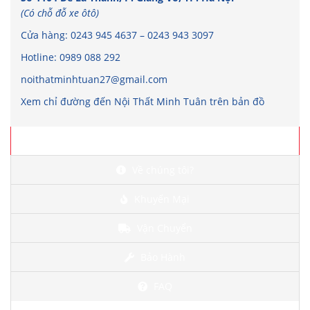
(Có chỗ đỗ xe ôtô)
Cửa hàng:
0243 945 4637
–
0243 943 3097
Hotline:
0989 088 292
noithatminhtuan27@gmail.com
Xem chỉ đường đến Nội Thất Minh Tuân trên bản đồ
Chi tiết
Về chúng tôi?
Khuyến Mại
Vận Chuyển
Bảo Hành
FAQ