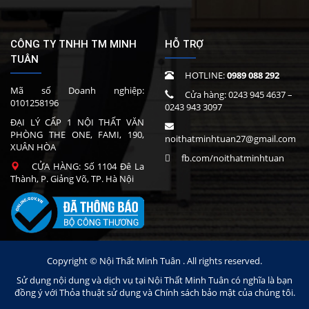
CÔNG TY TNHH TM MINH
HỖ TRỢ
TUÂN
HOTLINE:
0989 088 292
Mã số Doanh nghiệp:
Cửa hàng:
0243 945 4637
–
0101258196
0243 943 3097
ĐẠI LÝ CẤP 1 NỘI THẤT VĂN
PHÒNG THE ONE, FAMI, 190,
noithatminhtuan27@gmail.com
XUÂN HÒA
fb.com/noithatminhtuan
CỬA HÀNG: Số 1104 Đê La
Thành, P. Giảng Võ, TP. Hà Nội
Copyright © Nội Thất Minh Tuân . All rights reserved.
Sử dụng nội dung và dịch vụ tại Nội Thất Minh Tuân có nghĩa là bạn
đồng ý với Thỏa thuật sử dụng và Chính sách bảo mật của chúng tôi.