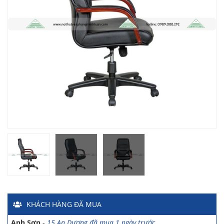
Chị Hiền
-
Ngõ 88 Phố Ngọc Hà đã mua 7 giờ trước
Chị Hồng Anh
-
46 Tăng Bạt Hổ đã mua 2 giờ trước
Anh Quang
-
51 Ngô Quyền đã mua 4 giờ trước
Chị Nghi
-
47 Mai Hắc Đế đã mua 5 giờ trước
Anh Thảo
-
Yên Viên - Đông Anh đã mua 2 ngày trước
Chị Ánh
-
Số 9 Ngô Quyền đã mua 4 ngày trước
Chị Mai
-
Khu biệt thự Vincom Đường Hoa Lan đã mua 2 giờ
KHÁCH HÀNG
ĐÃ MUA
trước
Anh Sơn
-
15 An Dương đã mua 1 ngày trước