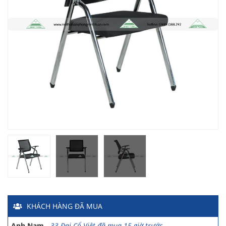
Chị Hiền
-
Ngõ 88 Phố Ngọc Hà đã mua 7 giờ trước
Chị Hồng Anh
-
46 Tăng Bạt Hổ đã mua 2 giờ trước
Anh Quang
-
51 Ngô Quyền đã mua 4 giờ trước
Chị Nghi
-
47 Mai Hắc Đế đã mua 5 giờ trước
Anh Thảo
-
Yên Viên - Đông Anh đã mua 2 ngày trước
Chị Ánh
-
Số 9 Ngô Quyền đã mua 4 ngày trước
Chị Mai
-
Khu biệt thự Vincom Đường Hoa Lan đã mua 2 giờ
trước
KHÁCH HÀNG
ĐÃ MUA
Anh Sơn
-
15 An Dương đã mua 1 ngày trước
Anh Nam
-
33 Đại Cổ Việt đã mua 15 giờ trước