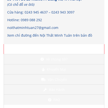
(Có chỗ đỗ xe ôtô)
Cửa hàng:
0243 945 4637
–
0243 943 3097
Hotline:
0989 088 292
noithatminhtuan27@gmail.com
Xem chỉ đường đến Nội Thất Minh Tuân trên bản đồ
Chi tiết
Về chúng tôi?
Khuyến Mại
Vận Chuyển
Bảo Hành
FAQ