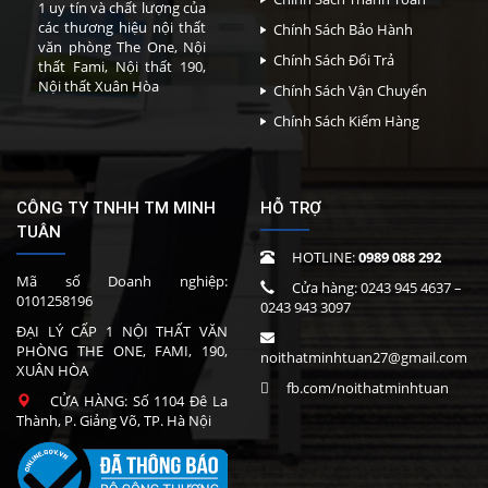
1 uy tín và chất lượng của
các thương hiệu nội thất
Chính Sách Bảo Hành
văn phòng The One, Nội
Chính Sách Đổi Trả
thất Fami, Nội thất 190,
Nội thất Xuân Hòa
Chính Sách Vận Chuyển
Chính Sách Kiểm Hàng
CÔNG TY TNHH TM MINH
HỖ TRỢ
TUÂN
HOTLINE:
0989 088 292
Mã số Doanh nghiệp:
Cửa hàng:
0243 945 4637
–
0101258196
0243 943 3097
ĐẠI LÝ CẤP 1 NỘI THẤT VĂN
PHÒNG THE ONE, FAMI, 190,
noithatminhtuan27@gmail.com
XUÂN HÒA
fb.com/noithatminhtuan
CỬA HÀNG: Số 1104 Đê La
Thành, P. Giảng Võ, TP. Hà Nội