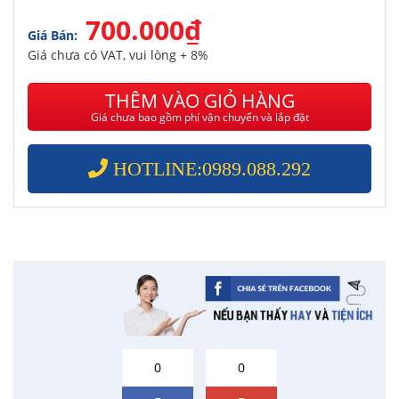
700.000₫
Giá Bán:
Giá chưa có VAT, vui lòng + 8%
THÊM VÀO GIỎ HÀNG
Giá chưa bao gồm phí vận chuyển và lắp đặt
HOTLINE:0989.088.292
0
0