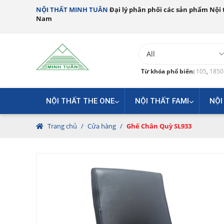
NỘI THẤT MINH TUÂN
Đại lý phân phối các sản phẩm Nội t
Nam
Từ khóa phổ biến:
105
,
185
NỘI THẤT THE ONE
NỘI THẤT FAMI
NỘI
Trang chủ
/
Cửa hàng
/
Ghế Chân Quỳ SL933