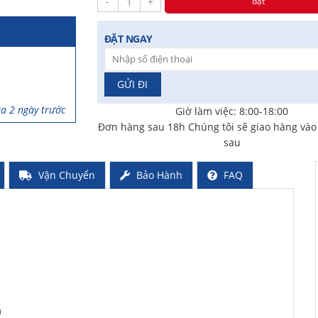
-
+
đặt
iờ trước
ĐẶT NGAY
a 2 ngày trước
Giờ làm việc: 8:00-18:00
ã mua 3 ngày
Đơn hàng sau 18h Chúng tôi sẽ giao hàng và
sau
rước
Vận Chuyển
Bảo Hành
FAQ
iờ trước
m