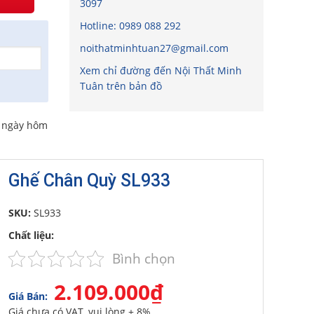
3097
Hotline:
0989 088 292
noithatminhtuan27@gmail.com
Xem chỉ đường đến Nội Thất Minh
Tuân trên bản đồ
o ngày hôm
Ghế Chân Quỳ SL933
SKU:
SL933
Chất liệu:
Bình chọn
2.109.000₫
Giá Bán:
Giá chưa có VAT, vui lòng + 8%