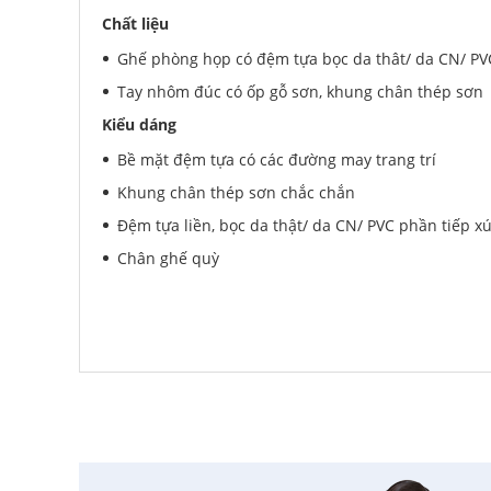
Anh Nam
-
33 Đại Cổ Việt đã mua 15 giờ trước
Chất liệu
Anh Hùng
-
26 Hàng Bài đã mua 1 ngày trước
Ghế phòng họp có đệm tựa bọc da thât/ da CN/ PVC
Trường THCS Ngô Sĩ Liên
-
Hàm Long, Hoàn Kiếm đã mu
Trường THCS Thành Công
-
Khu TT Khu C Thành Công đ
Tay nhôm đúc có ốp gỗ sơn, khung chân thép sơn
trước
Kiểu dáng
Anh Long
-
278 Thụy Khuê đã mua 4 ngày trước
Bề mặt đệm tựa có các đường may trang trí
Công ty Lữ hành HG
-
47 Phan Chu Trinh đã mua 8 giờ t
Khung chân thép sơn chắc chắn
Chị Hiền
-
Ngõ 88 Phố Ngọc Hà đã mua 7 giờ trước
Chị Hồng Anh
-
46 Tăng Bạt Hổ đã mua 2 giờ trước
Đệm tựa liền, bọc da thật/ da CN/ PVC phần tiếp x
Anh Quang
-
51 Ngô Quyền đã mua 4 giờ trước
Chân ghế quỳ
Chị Nghi
-
47 Mai Hắc Đế đã mua 5 giờ trước