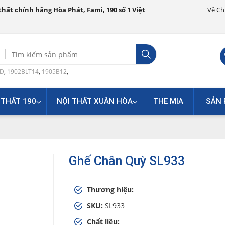
hất chính hãng Hòa Phát, Fami, 190 số 1 Việt
Về Ch
Search
for:
0D
,
1902BLT14
,
1905B12
,
 THẤT 190
NỘI THẤT XUÂN HÒA
THE MIA
SẢN 
Ghế Chân Quỳ SL933
Thương hiệu:
SKU:
SL933
Chất liệu: