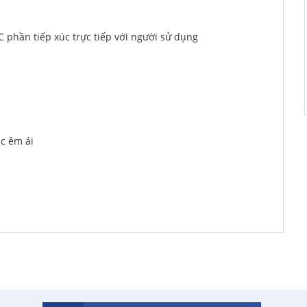
 phần tiếp xúc trực tiếp với người sử dụng
a 2 ngày trước
ã mua 3 ngày
rước
úc êm ái