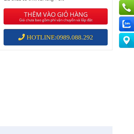
THÊM VÀO GIỎ HÀNG
Giá chưa bao gồm phí vận chuyển và lắp đặt
HOTLINE:0989.088.292