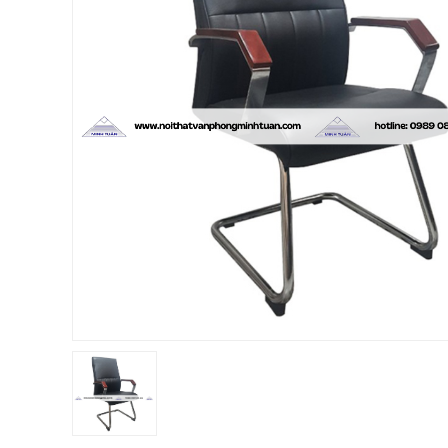
Chị Hiền
-
Ngõ 88 Phố Ngọc Hà đã mua 7 giờ trước
Chị Hồng Anh
-
46 Tăng Bạt Hổ đã mua 2 giờ trước
Anh Quang
-
51 Ngô Quyền đã mua 4 giờ trước
Chị Nghi
-
47 Mai Hắc Đế đã mua 5 giờ trước