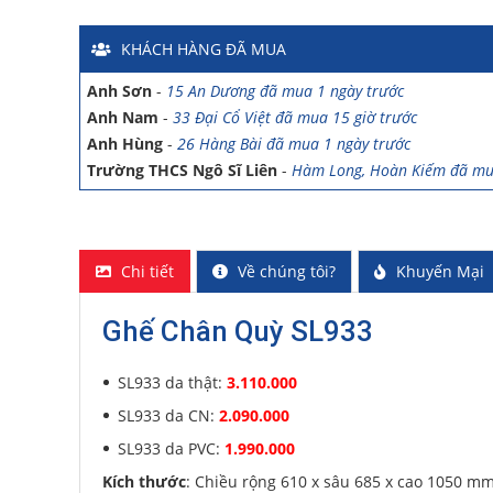
Anh Thảo
-
Yên Viên - Đông Anh đã mua 2 ngày trước
Chị Ánh
-
Số 9 Ngô Quyền đã mua 4 ngày trước
KHÁCH HÀNG
ĐÃ MUA
Chị Mai
-
Khu biệt thự Vincom Đường Hoa Lan đã mua 2 g
Anh Sơn
-
15 An Dương đã mua 1 ngày trước
Anh Nam
-
33 Đại Cổ Việt đã mua 15 giờ trước
Anh Hùng
-
26 Hàng Bài đã mua 1 ngày trước
Trường THCS Ngô Sĩ Liên
-
Hàm Long, Hoàn Kiếm đã mu
Trường THCS Thành Công
-
Khu TT Khu C Thành Công đ
trước
Anh Long
-
278 Thụy Khuê đã mua 4 ngày trước
Công ty Lữ hành HG
-
47 Phan Chu Trinh đã mua 8 giờ t
Chi tiết
Về chúng tôi?
Khuyến Mại
Chị Hiền
-
Ngõ 88 Phố Ngọc Hà đã mua 7 giờ trước
Chị Hồng Anh
-
46 Tăng Bạt Hổ đã mua 2 giờ trước
Ghế Chân Quỳ SL933
Anh Quang
-
51 Ngô Quyền đã mua 4 giờ trước
Chị Nghi
-
47 Mai Hắc Đế đã mua 5 giờ trước
SL933 da thật:
3.110.000
Anh Thảo
-
Yên Viên - Đông Anh đã mua 2 ngày trước
SL933 da CN:
2.090.000
Chị Ánh
-
Số 9 Ngô Quyền đã mua 4 ngày trước
SL933 da PVC:
1.990.000
Chị Mai
-
Khu biệt thự Vincom Đường Hoa Lan đã mua 2 g
Anh Sơn
-
15 An Dương đã mua 1 ngày trước
Kích thước
: Chiều rộng 610 x sâu 685 x cao 1050 m