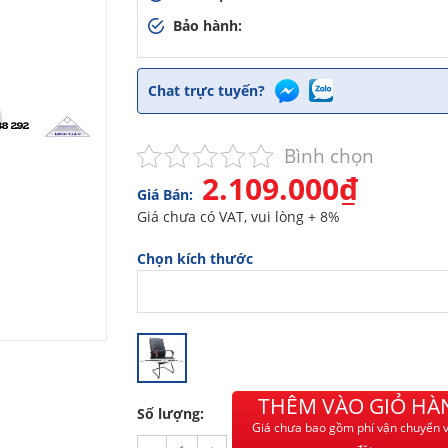
Bảo hành:
Chat trực tuyến?
Bình chọn
2.109.000₫
Giá Bán:
Giá chưa có VAT, vui lòng + 8%
Chọn kích thước
THÊM VÀO GIỎ HÀ
Số lượng:
Giá chưa bao gồm phí vận chuyển v