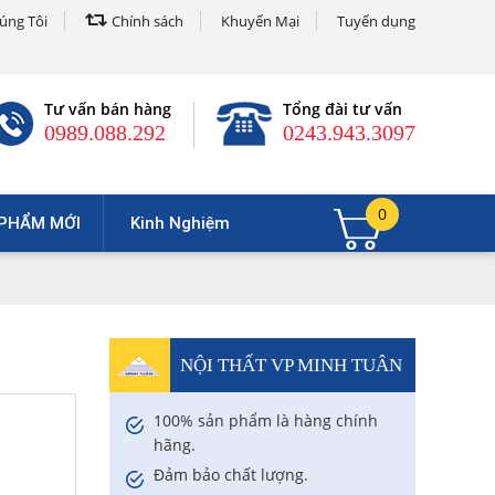
úng Tôi
Chính sách
Khuyến Mại
Tuyển dụng
Tư vấn bán hàng
Tổng đài tư vấn
0989.088.292
0243.943.3097
0
PHẨM MỚI
Kinh Nghiệm
NỘI THẤT VP MINH TUÂN
100% sản phẩm là hàng chính
hãng.
Đảm bảo chất lượng.