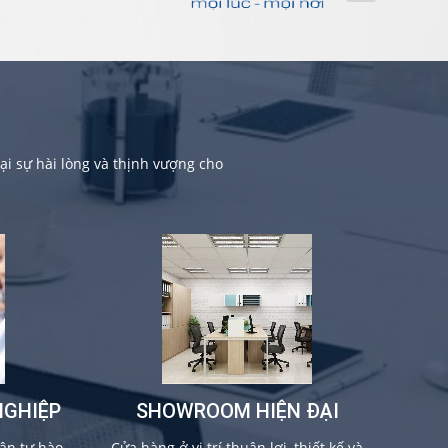
i sự hài lòng và thịnh vượng cho
NGHIỆP
SHOWROOM HIỆN ĐẠI
ân tự hào
Cửa hàng ở vị trí thuận lợi, thiết kế và