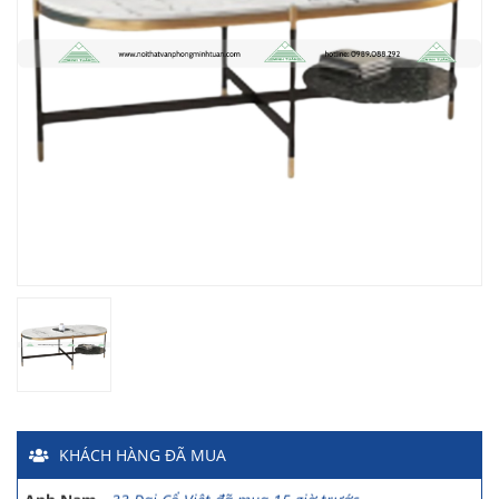
Chị Hiền
-
Ngõ 88 Phố Ngọc Hà đã mua 7 giờ trước
Chị Hồng Anh
-
46 Tăng Bạt Hổ đã mua 2 giờ trước
Anh Quang
-
51 Ngô Quyền đã mua 4 giờ trước
Chị Nghi
-
47 Mai Hắc Đế đã mua 5 giờ trước
Anh Thảo
-
Yên Viên - Đông Anh đã mua 2 ngày trước
Chị Ánh
-
Số 9 Ngô Quyền đã mua 4 ngày trước
Chị Mai
-
Khu biệt thự Vincom Đường Hoa Lan đã mua 2 giờ
trước
KHÁCH HÀNG
ĐÃ MUA
Anh Sơn
-
15 An Dương đã mua 1 ngày trước
Anh Nam
-
33 Đại Cổ Việt đã mua 15 giờ trước