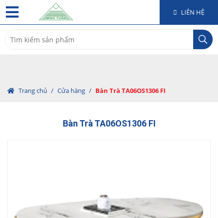
LIÊN HỆ
Search
for:
Trang chủ
/
Cửa hàng
/
Bàn Trà TA06OS1306 FI
Bàn Trà TA06OS1306 FI