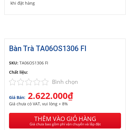
khi đặt hàng
Bàn Trà TA06OS1306 FI
SKU:
TA06OS1306 FI
Chất liệu:
Bình chọn
2.622.000₫
Giá Bán:
Giá chưa có VAT, vui lòng + 8%
THÊM VÀO GIỎ HÀNG
Giá chưa bao gồm phí vận chuyển và lắp đặt