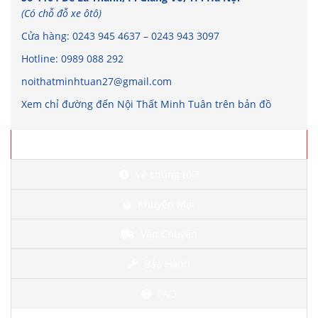
(Có chỗ đỗ xe ôtô)
Cửa hàng:
0243 945 4637
–
0243 943 3097
Hotline:
0989 088 292
noithatminhtuan27@gmail.com
Xem chỉ đường đến Nội Thất Minh Tuân trên bản đồ
Chi tiết
Về chúng tôi?
Khuyến Mại
Vận Chuyển
Bảo Hành
FAQ