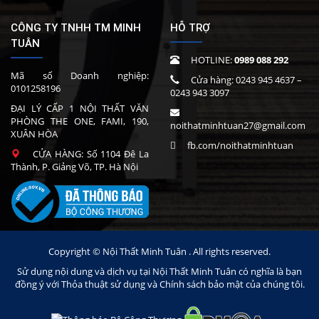
CÔNG TY TNHH TM MINH
HỖ TRỢ
TUÂN
HOTLINE:
0989 088 292
Mã số Doanh nghiệp:
Cửa hàng:
0243 945 4637
–
0101258196
0243 943 3097
ĐẠI LÝ CẤP 1 NỘI THẤT VĂN
PHÒNG THE ONE, FAMI, 190,
noithatminhtuan27@gmail.com
XUÂN HÒA
fb.com/noithatminhtuan
CỬA HÀNG: Số 1104 Đê La
Thành, P. Giảng Võ, TP. Hà Nội
Copyright © Nội Thất Minh Tuân . All rights reserved.
Sử dụng nội dung và dịch vụ tại Nội Thất Minh Tuân có nghĩa là bạn
đồng ý với Thỏa thuật sử dụng và Chính sách bảo mật của chúng tôi.