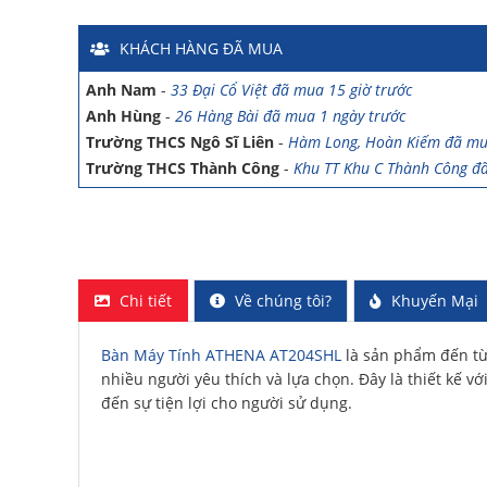
Chị Mai
-
Khu biệt thự Vincom Đường Hoa Lan đã mua 2 g
Anh Sơn
-
15 An Dương đã mua 1 ngày trước
KHÁCH HÀNG
ĐÃ MUA
Anh Nam
-
33 Đại Cổ Việt đã mua 15 giờ trước
Anh Hùng
-
26 Hàng Bài đã mua 1 ngày trước
Trường THCS Ngô Sĩ Liên
-
Hàm Long, Hoàn Kiếm đã mu
Trường THCS Thành Công
-
Khu TT Khu C Thành Công đ
trước
Anh Long
-
278 Thụy Khuê đã mua 4 ngày trước
Công ty Lữ hành HG
-
47 Phan Chu Trinh đã mua 8 giờ t
Chị Hiền
-
Ngõ 88 Phố Ngọc Hà đã mua 7 giờ trước
Chị Hồng Anh
-
46 Tăng Bạt Hổ đã mua 2 giờ trước
Chi tiết
Về chúng tôi?
Khuyến Mại
Anh Quang
-
51 Ngô Quyền đã mua 4 giờ trước
Chị Nghi
-
47 Mai Hắc Đế đã mua 5 giờ trước
Bàn Máy Tính ATHENA AT204SHL
là sản phẩm đến từ 
Anh Thảo
-
Yên Viên - Đông Anh đã mua 2 ngày trước
nhiều người yêu thích và lựa chọn. Đây là thiết kế v
Chị Ánh
-
Số 9 Ngô Quyền đã mua 4 ngày trước
đến sự tiện lợi cho người sử dụng.
Chị Mai
-
Khu biệt thự Vincom Đường Hoa Lan đã mua 2 g
Anh Sơn
-
15 An Dương đã mua 1 ngày trước
Anh Nam
-
33 Đại Cổ Việt đã mua 15 giờ trước