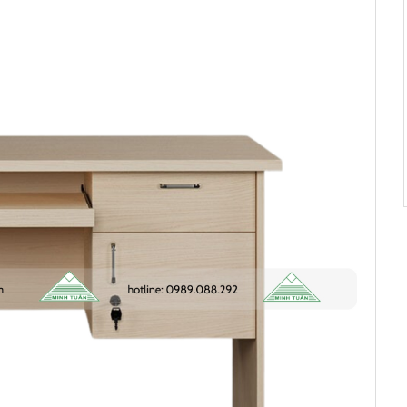
a 2 ngày trước
ã mua 3 ngày
rước