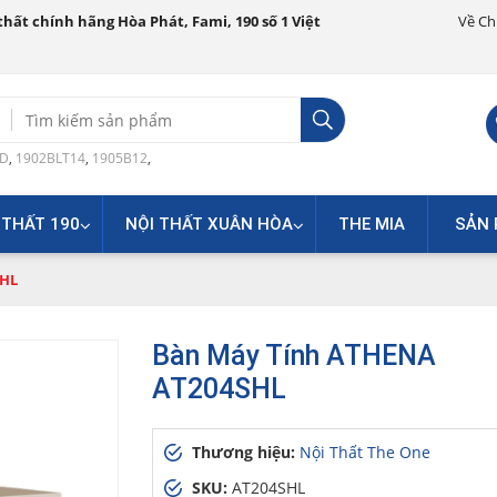
hất chính hãng Hòa Phát, Fami, 190 số 1 Việt
Về Ch
Search
for:
0D
,
1902BLT14
,
1905B12
,
 THẤT 190
NỘI THẤT XUÂN HÒA
THE MIA
SẢN 
SHL
Bàn Máy Tính ATHENA
AT204SHL
Thương hiệu:
Nội Thất The One
SKU:
AT204SHL