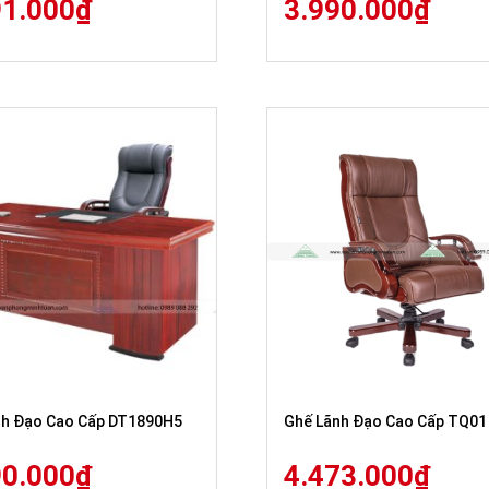
91.000
₫
3.990.000
₫
nh Đạo Cao Cấp DT1890H5
Ghế Lãnh Đạo Cao Cấp TQ01
90.000
₫
4.473.000
₫