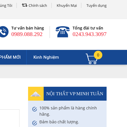
úng Tôi
Chính sách
Khuyến Mại
Tuyển dụng
Tư vấn bán hàng
Tổng đài tư vấn
0989.088.292
0243.943.3097
0
PHẨM MỚI
Kinh Nghiệm
NỘI THẤT VP MINH TUÂN
100% sản phẩm là hàng chính
hãng.
Đảm bảo chất lượng.