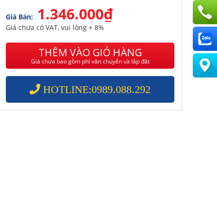
1.346.000₫
Giá Bán:
Giá chưa có VAT, vui lòng + 8%
THÊM VÀO GIỎ HÀNG
Giá chưa bao gồm phí vận chuyển và lắp đặt
HOTLINE:0989.088.292