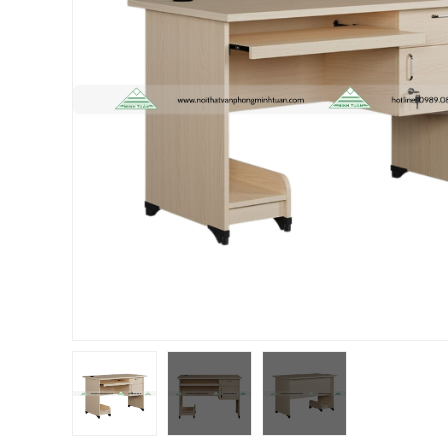
Chị Hiền
-
Ngõ 88 Phố Ngọc Hà đã mua 7 giờ trước
Chị Hồng Anh
-
46 Tăng Bạt Hổ đã mua 2 giờ trước
Anh Quang
-
51 Ngô Quyền đã mua 4 giờ trước
Chị Nghi
-
47 Mai Hắc Đế đã mua 5 giờ trước
Anh Thảo
-
Yên Viên - Đông Anh đã mua 2 ngày trước
Chị Ánh
-
Số 9 Ngô Quyền đã mua 4 ngày trước