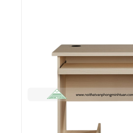
Anh Hùng
-
26 Hàng Bài đã mua 1 ngày trước
Trường THCS Ngô Sĩ Liên
-
Hàm Long, Hoàn Kiếm đã mu
Trường THCS Thành Công
-
Khu TT Khu C Thành Công đ
trước
Anh Long
-
278 Thụy Khuê đã mua 4 ngày trước
Công ty Lữ hành HG
-
47 Phan Chu Trinh đã mua 8 giờ t
Chị Hiền
-
Ngõ 88 Phố Ngọc Hà đã mua 7 giờ trước
Chị Hồng Anh
-
46 Tăng Bạt Hổ đã mua 2 giờ trước
Anh Quang
-
51 Ngô Quyền đã mua 4 giờ trước
Chị Nghi
-
47 Mai Hắc Đế đã mua 5 giờ trước