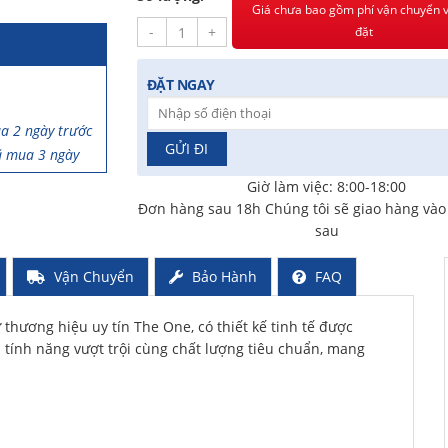
Giá chưa bao gồm phí vận chuyển v
iờ trước
-
+
đặt
ĐẶT NGAY
a 2 ngày trước
ã mua 3 ngày
Giờ làm việc: 8:00-18:00
Đơn hàng sau 18h Chúng tôi sẽ giao hàng và
rước
sau
Vận Chuyển
Bảo Hành
FAQ
thương hiệu uy tín The One, có thiết kế tinh tế được
ới tính năng vượt trội cùng chất lượng tiêu chuẩn, mang
iờ trước