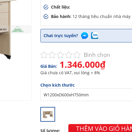
Chất liệu:
Bảo hành:
12 tháng tiêu chuẩn nhà máy
Chat trực tuyến?
Bình chọn
1.346.000₫
Giá Bán:
Giá chưa có VAT, vui lòng + 8%
Chọn kích thước
THÊM VÀO GIỎ HÀ
Số lượng: