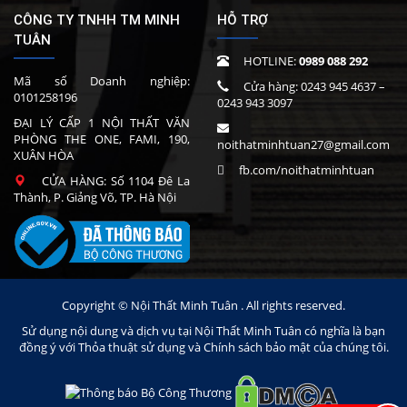
CÔNG TY TNHH TM MINH
HỖ TRỢ
TUÂN
HOTLINE:
0989 088 292
Mã số Doanh nghiệp:
Cửa hàng:
0243 945 4637
–
0101258196
0243 943 3097
ĐẠI LÝ CẤP 1 NỘI THẤT VĂN
PHÒNG THE ONE, FAMI, 190,
noithatminhtuan27@gmail.com
XUÂN HÒA
fb.com/noithatminhtuan
CỬA HÀNG: Số 1104 Đê La
Thành, P. Giảng Võ, TP. Hà Nội
Copyright © Nội Thất Minh Tuân . All rights reserved.
Sử dụng nội dung và dịch vụ tại Nội Thất Minh Tuân có nghĩa là bạn
đồng ý với Thỏa thuật sử dụng và Chính sách bảo mật của chúng tôi.