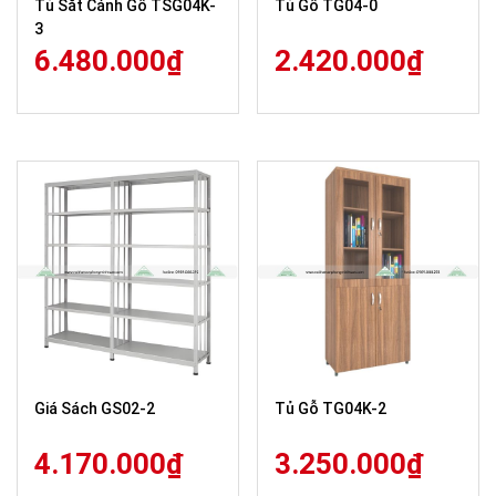
Tủ Sắt Cánh Gỗ TSG04K-
Tủ Gỗ TG04-0
3
6.480.000
₫
2.420.000
₫
Giá Sách GS02-2
Tủ Gỗ TG04K-2
4.170.000
₫
3.250.000
₫