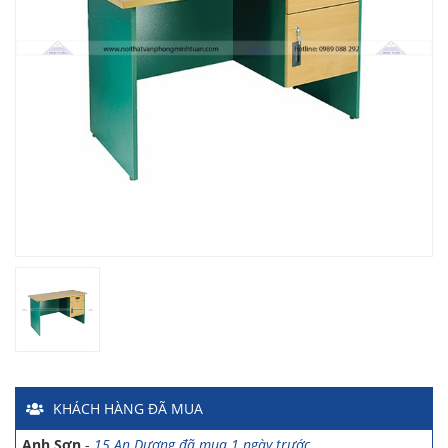
Chị Hiền
-
Ngõ 88 Phố Ngọc Hà đã mua 7 giờ trước
Chị Hồng Anh
-
46 Tăng Bạt Hổ đã mua 2 giờ trước
Anh Quang
-
51 Ngô Quyền đã mua 4 giờ trước
Chị Nghi
-
47 Mai Hắc Đế đã mua 5 giờ trước
Anh Thảo
-
Yên Viên - Đông Anh đã mua 2 ngày trước
Chị Ánh
-
Số 9 Ngô Quyền đã mua 4 ngày trước
Chị Mai
-
Khu biệt thự Vincom Đường Hoa Lan đã mua 2 giờ
KHÁCH HÀNG
ĐÃ MUA
trước
Anh Sơn
-
15 An Dương đã mua 1 ngày trước