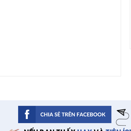
a 2 ngày trước
ã mua 3 ngày
rước