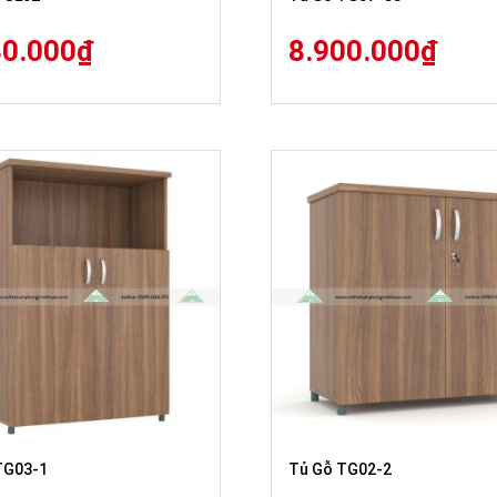
80.000
₫
8.900.000
₫
TG03-1
Tủ Gỗ TG02-2