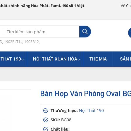
hất chính hãng Hòa Phát, Fami, 190 số 1 Việt
Về Ch
Search
for:
0D
,
1902BLT14
,
1905B12
,
 THẤT 190
NỘI THẤT XUÂN HÒA
THE MIA
SẢN 
Bàn Họp Văn Phòng Oval B
Thương hiệu:
Nội Thất 190
SKU:
BG08
Chất liệu: