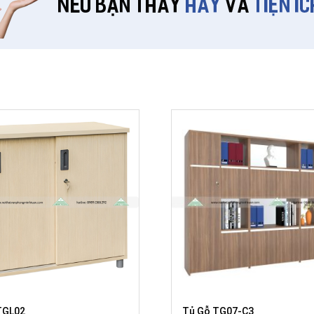
TGL02
Tủ Gỗ TG07-C3