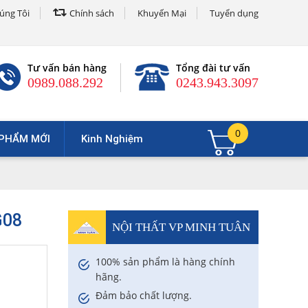
úng Tôi
Chính sách
Khuyến Mại
Tuyển dụng
Tư vấn bán hàng
Tổng đài tư vấn
0989.088.292
0243.943.3097
0
PHẨM MỚI
Kinh Nghiệm
G08
NỘI THẤT VP MINH TUÂN
100% sản phẩm là hàng chính
hãng.
Đảm bảo chất lượng.