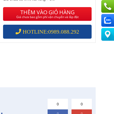
THÊM VÀO GIỎ HÀNG
Giá chưa bao gồm phí vận chuyển và lắp đặt
HOTLINE:0989.088.292
0
0