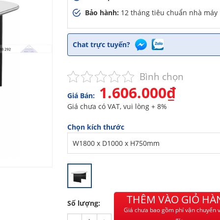
Bảo hành:
12 tháng tiêu chuẩn nhà máy
Chat trực tuyến?
Bình chọn
1.606.000₫
Giá Bán:
Giá chưa có VAT, vui lòng + 8%
Chọn kích thước
THÊM VÀO GIỎ HÀ
Số lượng:
Giá chưa bao gồm phí vận chuyển v