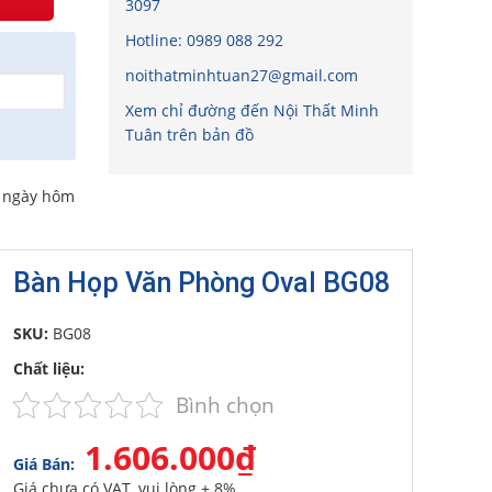
3097
Hotline:
0989 088 292
noithatminhtuan27@gmail.com
Xem chỉ đường đến Nội Thất Minh
Tuân trên bản đồ
o ngày hôm
Bàn Họp Văn Phòng Oval BG08
SKU:
BG08
Chất liệu:
Bình chọn
1.606.000₫
Giá Bán:
Giá chưa có VAT, vui lòng + 8%