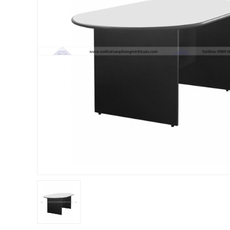
Chị Hiền
-
Ngõ 88 Phố Ngọc Hà đã mua 7 giờ trước
Chị Hồng Anh
-
46 Tăng Bạt Hổ đã mua 2 giờ trước
Anh Quang
-
51 Ngô Quyền đã mua 4 giờ trước
Chị Nghi
-
47 Mai Hắc Đế đã mua 5 giờ trước
Anh Thảo
-
Yên Viên - Đông Anh đã mua 2 ngày trước