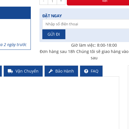
-
+
đặt
iờ trước
ĐẶT NGAY
a 2 ngày trước
Giờ làm việc: 8:00-18:00
ã mua 3 ngày
Đơn hàng sau 18h Chúng tôi sẽ giao hàng và
sau
rước
Vận Chuyển
Bảo Hành
FAQ
iờ trước