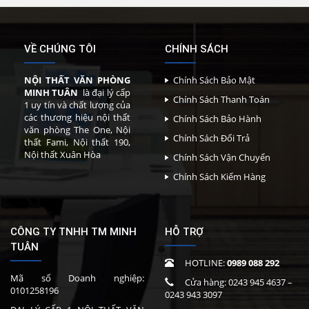
VỀ CHÚNG TÔI
CHÍNH SÁCH
NỘI THẤT VĂN PHÒNG
Chính Sách Bảo Mật
MINH TUÂN
là đại lý cấp
Chính Sách Thanh Toán
1 uy tín và chất lượng của
các thương hiệu nội thất
Chính Sách Bảo Hành
văn phòng The One, Nội
Chính Sách Đổi Trả
thất Fami, Nội thất 190,
Nội thất Xuân Hòa
Chính Sách Vận Chuyển
Chính Sách Kiểm Hàng
CÔNG TY TNHH TM MINH
HỖ TRỢ
TUÂN
HOTLINE:
0989 088 292
Mã số Doanh nghiệp:
Cửa hàng:
0243 945 4637
–
0101258196
0243 943 3097