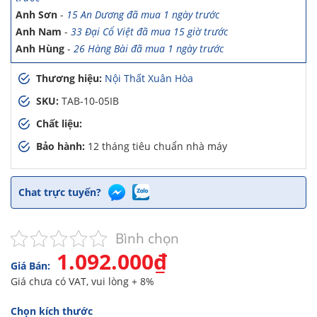
Anh Sơn
-
15 An Dương đã mua 1 ngày trước
Anh Nam
-
33 Đại Cổ Việt đã mua 15 giờ trước
Anh Hùng
-
26 Hàng Bài đã mua 1 ngày trước
Trường THCS Ngô Sĩ Liên
-
Hàm Long, Hoàn Kiếm đã mua 2
Thương hiệu:
Nội Thất Xuân Hòa
ngày trước
Trường THCS Thành Công
-
Khu TT Khu C Thành Công đã mua
SKU:
TAB-10-05IB
3 ngày trước
Chất liệu:
Anh Long
-
278 Thụy Khuê đã mua 4 ngày trước
Bảo hành:
12 tháng tiêu chuẩn nhà máy
Công ty Lữ hành HG
-
47 Phan Chu Trinh đã mua 8 giờ trước
Chị Hiền
-
Ngõ 88 Phố Ngọc Hà đã mua 7 giờ trước
Chị Hồng Anh
-
46 Tăng Bạt Hổ đã mua 2 giờ trước
Chat trực tuyến?
Anh Quang
-
51 Ngô Quyền đã mua 4 giờ trước
Chị Nghi
-
47 Mai Hắc Đế đã mua 5 giờ trước
Anh Thảo
-
Yên Viên - Đông Anh đã mua 2 ngày trước
Bình chọn
Chị Ánh
-
Số 9 Ngô Quyền đã mua 4 ngày trước
1.092.000₫
Giá Bán:
Chị Mai
-
Khu biệt thự Vincom Đường Hoa Lan đã mua 2 giờ
Giá chưa có VAT, vui lòng + 8%
trước
Anh Sơn
-
15 An Dương đã mua 1 ngày trước
Chọn kích thước
Anh Nam
-
33 Đại Cổ Việt đã mua 15 giờ trước