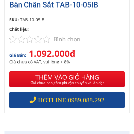
Bàn Chân Sắt TAB-10-05IB
SKU:
TAB-10-05IB
Chất liệu:
Bình chọn
1.092.000₫
Giá Bán:
Giá chưa có VAT, vui lòng + 8%
THÊM VÀO GIỎ HÀNG
Giá chưa bao gồm phí vận chuyển và lắp đặt
HOTLINE:0989.088.292