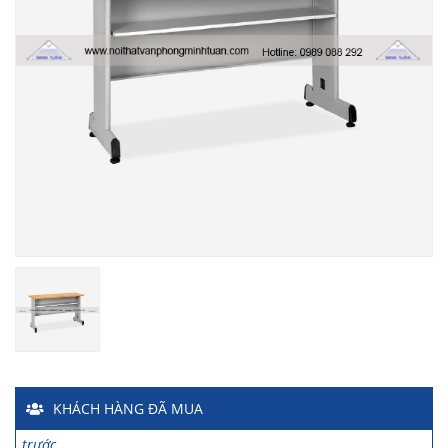
Chị Hiền
-
Ngõ 88 Phố Ngọc Hà đã mua 7 giờ trước
Chị Hồng Anh
-
46 Tăng Bạt Hổ đã mua 2 giờ trước
Anh Quang
-
51 Ngô Quyền đã mua 4 giờ trước
Chị Nghi
-
47 Mai Hắc Đế đã mua 5 giờ trước
Anh Thảo
-
Yên Viên - Đông Anh đã mua 2 ngày trước
Chị Ánh
-
Số 9 Ngô Quyền đã mua 4 ngày trước
KHÁCH HÀNG
ĐÃ MUA
Chị Mai
-
Khu biệt thự Vincom Đường Hoa Lan đã mua 2 giờ
trước