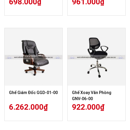
698.000
₫
961.000
₫
Ghế Giám Đốc GGD-01-00
Ghế Xoay Văn Phòng
GNV-06-00
6.262.000
₫
922.000
₫