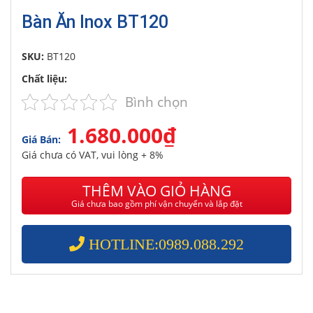
Bàn Ăn Inox BT120
SKU:
BT120
Chất liệu:
Bình chọn
1.680.000₫
Giá Bán:
Giá chưa có VAT, vui lòng + 8%
THÊM VÀO GIỎ HÀNG
Giá chưa bao gồm phí vận chuyển và lắp đặt
HOTLINE:0989.088.292