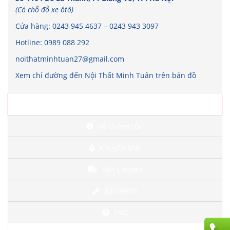
(Có chỗ đỗ xe ôtô)
Cửa hàng:
0243 945 4637
–
0243 943 3097
Hotline:
0989 088 292
noithatminhtuan27@gmail.com
Xem chỉ đường đến Nội Thất Minh Tuân trên bản đồ
Chi tiết
Về chúng tôi?
Khuyến Mại
Vận Chuyển
Bảo Hành
FAQ