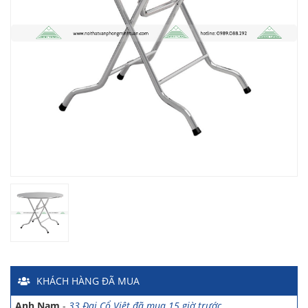
Chị Hiền
-
Ngõ 88 Phố Ngọc Hà đã mua 7 giờ trước
Chị Hồng Anh
-
46 Tăng Bạt Hổ đã mua 2 giờ trước
Anh Quang
-
51 Ngô Quyền đã mua 4 giờ trước
Chị Nghi
-
47 Mai Hắc Đế đã mua 5 giờ trước
Anh Thảo
-
Yên Viên - Đông Anh đã mua 2 ngày trước
Chị Ánh
-
Số 9 Ngô Quyền đã mua 4 ngày trước
Chị Mai
-
Khu biệt thự Vincom Đường Hoa Lan đã mua 2 giờ
trước
KHÁCH HÀNG
ĐÃ MUA
Anh Sơn
-
15 An Dương đã mua 1 ngày trước
Anh Nam
-
33 Đại Cổ Việt đã mua 15 giờ trước