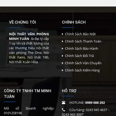
VỀ CHÚNG TÔI
CHÍNH SÁCH
NỘI THẤT VĂN PHÒNG
Chính Sách Bảo Mật
MINH TUÂN
là đại lý cấp
Chính Sách Thanh Toán
1 uy tín và chất lượng của
các thương hiệu nội thất
Chính Sách Bảo Hành
văn phòng The One, Nội
Chính Sách Đổi Trả
thất Fami, Nội thất 190,
Nội thất Xuân Hòa
Chính Sách Vận Chuyển
Chính Sách Kiểm Hàng
CÔNG TY TNHH TM MINH
HỖ TRỢ
TUÂN
HOTLINE:
0989 088 292
Mã số Doanh nghiệp:
Cửa hàng:
0243 945 4637
–
0101258196
0243 943 3097