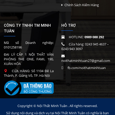
Chính Sách Kiểm Hàng
CÔNG TY TNHH TM MINH
HỖ TRỢ
TUÂN
HOTLINE:
0989 088 292
Mã số Doanh nghiệp:
Cửa hàng:
0243 945 4637
–
0101258196
0243 943 3097
ĐẠI LÝ CẤP 1 NỘI THẤT VĂN
PHÒNG THE ONE, FAMI, 190,
noithatminhtuan27@gmail.com
XUÂN HÒA
fb.com/noithatminhtuan
CỬA HÀNG: Số 1104 Đê La
Thành, P. Giảng Võ, TP. Hà Nội
Copyright © Nội Thất Minh Tuân . All rights reserved.
Sử dụng nội dung và dịch vụ tại Nội Thất Minh Tuân có nghĩa là bạn