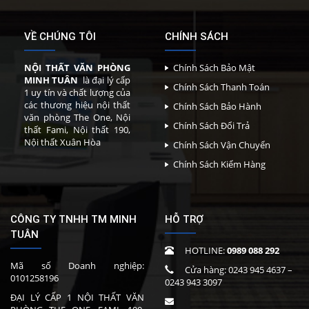
VỀ CHÚNG TÔI
CHÍNH SÁCH
NỘI THẤT VĂN PHÒNG
Chính Sách Bảo Mật
MINH TUÂN
là đại lý cấp
Chính Sách Thanh Toán
1 uy tín và chất lượng của
các thương hiệu nội thất
Chính Sách Bảo Hành
văn phòng The One, Nội
Chính Sách Đổi Trả
thất Fami, Nội thất 190,
Nội thất Xuân Hòa
Chính Sách Vận Chuyển
Chính Sách Kiểm Hàng
CÔNG TY TNHH TM MINH
HỖ TRỢ
TUÂN
HOTLINE:
0989 088 292
Mã số Doanh nghiệp:
Cửa hàng:
0243 945 4637
–
0101258196
0243 943 3097
ĐẠI LÝ CẤP 1 NỘI THẤT VĂN