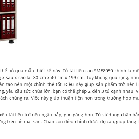
thể bỏ qua mẫu thiết kế này. Tủ tài liệu cao SME8050 chính là mộ
 x sâu x cao là 80 cm x 40 cm x 199 cm. Tuy không quá rộng, như
vẫn tạo nên một chỉnh thể tốt. Điều này giúp sản phẩm trở nên l
g, yêu cầu sức chứa lớn, bạn có thể ghép 2 đến 3 tủ cạnh nhau. 
 tách chúng ra. Việc này giúp thuận tiện hơn trong trường hợp m
 xếp tài liệu trở nên ngăn nắp, gọn gàng hơn. Tủ sử dụng chân b
g trên bề mặt sàn. Chân còn điều chỉnh được độ cao, giúp tăng t