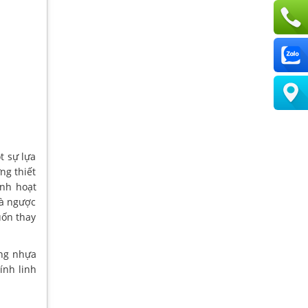
t sự lựa
ng thiết
inh hoạt
Và ngược
uốn thay
ằng nhựa
ính linh