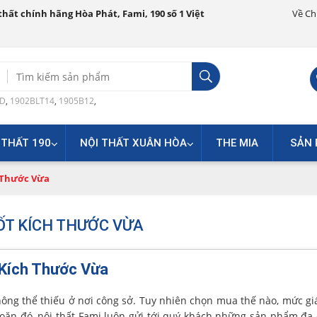
hất chính hãng Hòa Phát, Fami, 190 số 1 Việt
Về Ch
Search
for:
0D
,
1902BLT14
,
1905B12
,
 THẤT 190
NỘI THẤT XUÂN HÒA
THE MIA
SẢN 
 Thước Vừa
TỐT KÍCH THƯỚC VỪA
 Kích Thước Vừa
hông thể thiếu ở nơi công sở. Tuy nhiên chọn mua thế nào, mức giá
khoăn đó, nội thất Fami luôn gửi tới quý khách những sản phẩm đa