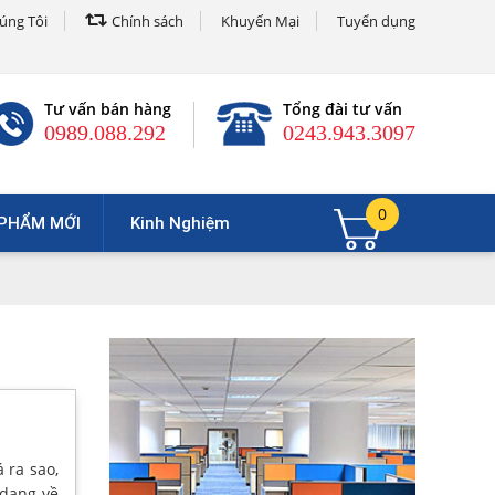
úng Tôi
Chính sách
Khuyến Mại
Tuyển dụng
Tư vấn bán hàng
Tổng đài tư vấn
0989.088.292
0243.943.3097
0
PHẨM MỚI
Kinh Nghiệm
 ra sao,
 dạng về