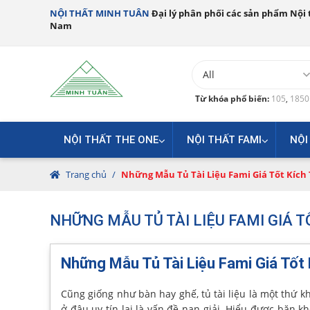
NỘI THẤT MINH TUÂN
Đại lý phân phối các sản phẩm Nội t
Nam
Từ khóa phổ biến:
105
,
185
NỘI THẤT THE ONE
NỘI THẤT FAMI
NỘI
Trang chủ
/
Những Mẫu Tủ Tài Liệu Fami Giá Tốt Kích
NHỮNG MẪU TỦ TÀI LIỆU FAMI GIÁ 
Những Mẫu Tủ Tài Liệu Fami Giá Tốt
Cũng giống như bàn hay ghế, tủ tài liệu là một thứ k
ở đâu uy tín lại là vấn đề nan giải. Hiểu được băn 