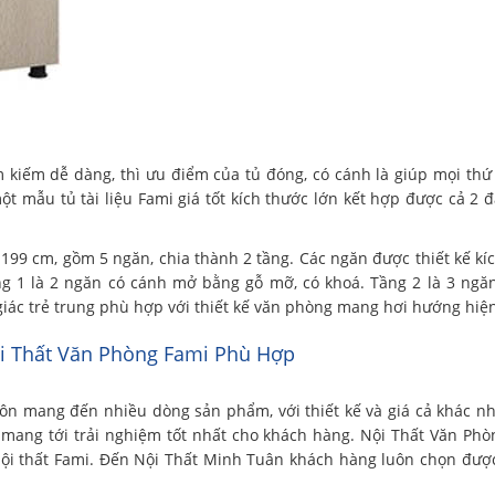
 kiếm dễ dàng, thì ưu điểm của tủ đóng, có cánh là giúp mọi thứ
ột mẫu tủ tài liệu Fami giá tốt kích thước lớn kết hợp được cả 2 
 199 cm, gồm 5 ngăn, chia thành 2 tầng. Các ngăn được thiết kế kí
 Tầng 1 là 2 ngăn có cánh mở bằng gỗ mỡ, có khoá. Tầng 2 là 3 ngă
ác trẻ trung phù hợp với thiết kế văn phòng mang hơi hướng hiện
i Thất Văn Phòng Fami Phù Hợp
uôn mang đến nhiều dòng sản phẩm, với thiết kế và giá cả khác n
 mang tới trải nghiệm tốt nhất cho khách hàng. Nội Thất Văn Ph
nội thất Fami. Đến Nội Thất Minh Tuân khách hàng luôn chọn đư