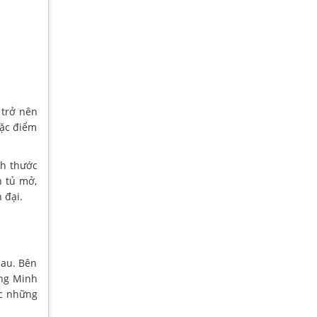
 trở nên
đặc điểm
ch thước
n tủ mở,
 đại.
hau. Bên
òng Minh
ợc những