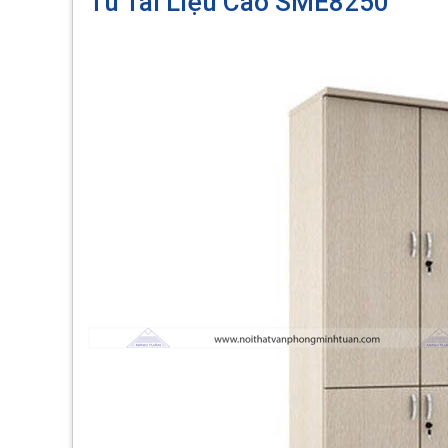
Tủ Tài Liệu Cao SME8250