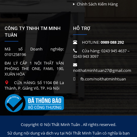
Chính Sách Kiểm Hàng
CÔNG TY TNHH TM MINH
HỖ TRỢ
TUÂN
HOTLINE:
0989 088 292
Mã số Doanh nghiệp:
Cửa hàng:
0243 945 4637
–
0101258196
0243 943 3097
ĐẠI LÝ CẤP 1 NỘI THẤT VĂN
PHÒNG THE ONE, FAMI, 190,
noithatminhtuan27@gmail.com
XUÂN HÒA
fb.com/noithatminhtuan
CỬA HÀNG: Số 1104 Đê La
Thành, P. Giảng Võ, TP. Hà Nội
Copyright © Nội Thất Minh Tuân . All rights reserved.
Sử dụng nội dung và dịch vụ tại Nội Thất Minh Tuân có nghĩa là bạn