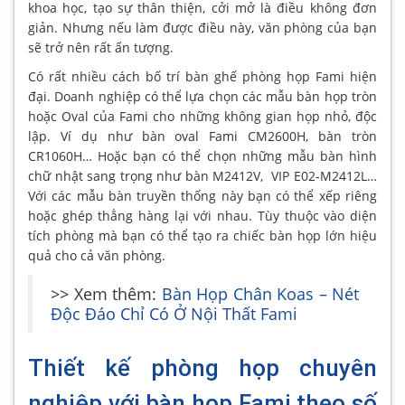
khoa học, tạo sự thân thiện, cởi mở là điều không đơn
giản. Nhưng nếu làm được điều này, văn phòng của bạn
sẽ trở nên rất ấn tượng.
Có rất nhiều cách bố trí bàn ghế phòng họp Fami hiện
đại. Doanh nghiệp có thể lựa chọn các mẫu bàn họp tròn
hoặc Oval của Fami cho những không gian họp nhỏ, độc
lập. Ví dụ như bàn oval Fami CM2600H, bàn tròn
CR1060H… Hoặc bạn có thể chọn những mẫu bàn hình
chữ nhật sang trọng như bàn M2412V, VIP E02-M2412L…
Với các mẫu bàn truyền thống này bạn có thể xếp riêng
hoặc ghép thẳng hàng lại với nhau. Tùy thuộc vào diện
tích phòng mà bạn có thể tạo ra chiếc bàn họp lớn hiệu
quả cho cả văn phòng.
>> Xem thêm:
Bàn Họp Chân Koas – Nét
Độc Đáo Chỉ Có Ở Nội Thất Fami
Thiết kế phòng họp chuyên
nghiệp với bàn họp Fami theo số