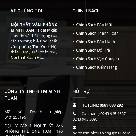
VỀ CHÚNG TÔI
CHÍNH SÁCH
NỘI THẤT VĂN PHÒNG
Chính Sách Bảo Mật
MINH TUÂN
là đại lý cấp
Chính Sách Thanh Toán
1 uy tín và chất lượng của
các thương hiệu nội thất
Chính Sách Bảo Hành
văn phòng The One, Nội
Chính Sách Đổi Trả
thất Fami, Nội thất 190,
Nội thất Xuân Hòa
Chính Sách Vận Chuyển
Chính Sách Kiểm Hàng
CÔNG TY TNHH TM MINH
HỖ TRỢ
TUÂN
HOTLINE:
0989 088 292
Mã số Doanh nghiệp:
Cửa hàng:
0243 945 4637
–
0101258196
0243 943 3097
ĐẠI LÝ CẤP 1 NỘI THẤT VĂN
PHÒNG THE ONE, FAMI, 190,
noithatminhtuan27@gmail.com