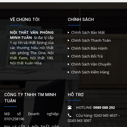
VỀ CHÚNG TÔI
CHÍNH SÁCH
NỘI THẤT VĂN PHÒNG
Chính Sách Bảo Mật
MINH TUÂN
là đại lý cấp
Chính Sách Thanh Toán
1 uy tín và chất lượng của
các thương hiệu nội thất
Chính Sách Bảo Hành
văn phòng The One, Nội
Chính Sách Đổi Trả
thất Fami, Nội thất 190,
Nội thất Xuân Hòa
Chính Sách Vận Chuyển
Chính Sách Kiểm Hàng
CÔNG TY TNHH TM MINH
HỖ TRỢ
TUÂN
HOTLINE:
0989 088 292
Mã số Doanh nghiệp:
Cửa hàng:
0243 945 4637
–
0101258196
0243 943 3097
ĐẠI LÝ CẤP 1 NỘI THẤT VĂN