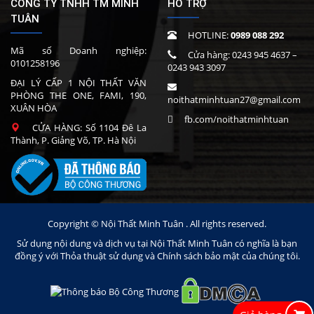
CÔNG TY TNHH TM MINH
HỖ TRỢ
TUÂN
HOTLINE:
0989 088 292
Mã số Doanh nghiệp:
Cửa hàng:
0243 945 4637
–
0101258196
0243 943 3097
ĐẠI LÝ CẤP 1 NỘI THẤT VĂN
PHÒNG THE ONE, FAMI, 190,
noithatminhtuan27@gmail.com
XUÂN HÒA
fb.com/noithatminhtuan
CỬA HÀNG: Số 1104 Đê La
Thành, P. Giảng Võ, TP. Hà Nội
Copyright © Nội Thất Minh Tuân . All rights reserved.
Sử dụng nội dung và dịch vụ tại Nội Thất Minh Tuân có nghĩa là bạn
đồng ý với Thỏa thuật sử dụng và Chính sách bảo mật của chúng tôi.