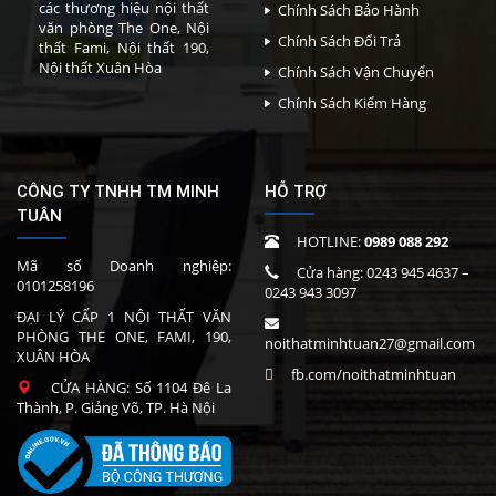
các thương hiệu nội thất
Chính Sách Bảo Hành
văn phòng The One, Nội
Chính Sách Đổi Trả
thất Fami, Nội thất 190,
Nội thất Xuân Hòa
Chính Sách Vận Chuyển
Chính Sách Kiểm Hàng
CÔNG TY TNHH TM MINH
HỖ TRỢ
TUÂN
HOTLINE:
0989 088 292
Mã số Doanh nghiệp:
Cửa hàng:
0243 945 4637
–
0101258196
0243 943 3097
ĐẠI LÝ CẤP 1 NỘI THẤT VĂN
PHÒNG THE ONE, FAMI, 190,
noithatminhtuan27@gmail.com
XUÂN HÒA
fb.com/noithatminhtuan
CỬA HÀNG: Số 1104 Đê La
Thành, P. Giảng Võ, TP. Hà Nội