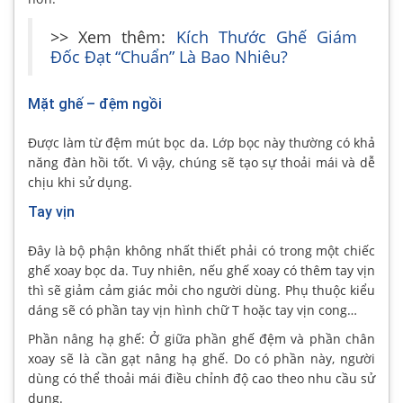
>> Xem thêm:
Kích Thước Ghế Giám
Đốc Đạt “Chuẩn” Là Bao Nhiêu?
Mặt ghế – đệm ngồi
Được làm từ đệm mút bọc da. Lớp bọc này thường có khả
năng đàn hồi tốt. Vì vậy, chúng sẽ tạo sự thoải mái và dễ
chịu khi sử dụng.
Tay vịn
Đây là bộ phận không nhất thiết phải có trong một chiếc
ghế xoay bọc da. Tuy nhiên, nếu ghế xoay có thêm tay vịn
thì sẽ giảm cảm giác mỏi cho người dùng. Phụ thuộc kiểu
dáng sẽ có phần tay vịn hình chữ T hoặc tay vịn cong…
Phần nâng hạ ghế: Ở giữa phần ghế đệm và phần chân
xoay sẽ là cần gạt nâng hạ ghế. Do có phần này, người
dùng có thể thoải mái điều chỉnh độ cao theo nhu cầu sử
dụng.