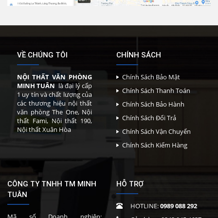
VỀ CHÚNG TÔI
CHÍNH SÁCH
NỘI THẤT VĂN PHÒNG
Chính Sách Bảo Mật
MINH TUÂN
là đại lý cấp
Chính Sách Thanh Toán
1 uy tín và chất lượng của
các thương hiệu nội thất
Chính Sách Bảo Hành
văn phòng The One, Nội
Chính Sách Đổi Trả
thất Fami, Nội thất 190,
Nội thất Xuân Hòa
Chính Sách Vận Chuyển
Chính Sách Kiểm Hàng
CÔNG TY TNHH TM MINH
HỖ TRỢ
TUÂN
HOTLINE:
0989 088 292
Mã số Doanh nghiệp: