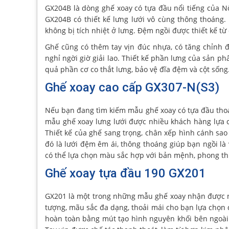
GX204B là dòng ghế xoay có tựa đầu nổi tiếng của Nộ
GX204B có thiết kế lưng lưới vô cùng thông thoáng.
không bị tích nhiệt ở lưng. Đệm ngồi được thiết kế từ
Ghế cũng có thêm tay vịn đúc nhựa, có tăng chỉnh 
nghỉ ngời giờ giải lao. Thiết kế phần lưng của sản
quả phần cơ co thắt lưng, bảo vệ đĩa đệm và cột sốn
Ghế xoay cao cấp GX307-N(S3)
Nếu bạn đang tìm kiếm mẫu ghế xoay có tựa đầu thoải
mẫu ghế xoay lưng lưới được nhiều khách hàng lựa 
Thiết kế của ghế sang trọng, chân xếp hình cánh sa
đó là lưới đệm êm ái, thông thoáng giúp bạn ngồi là 
có thể lựa chọn màu sắc hợp với bản mệnh, phong th
Ghế xoay tựa đầu 190 GX201
GX201 là một trong những mẫu ghế xoay nhận được n
tượng, mãu sắc đa dạng, thoải mái cho bạn lựa chọn 
hoàn toàn bằng mút tạo hình nguyên khối bên ngoài b