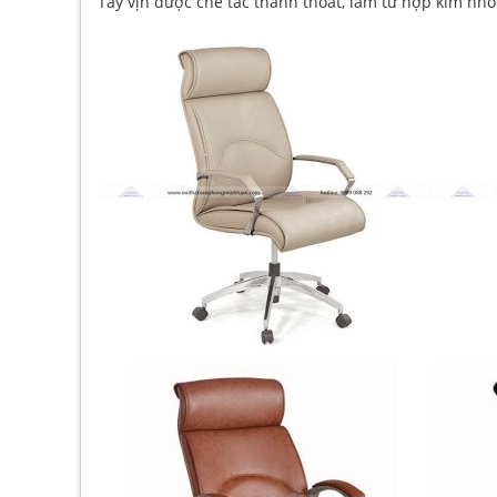
Tay vịn được chế tác thanh thoát, làm từ hợp kim nh