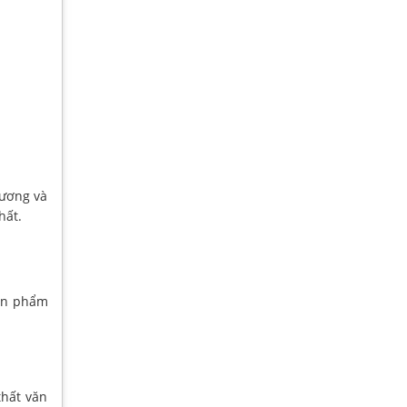
xương và
hất.
sản phẩm
hất văn