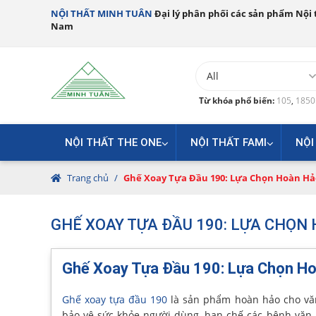
NỘI THẤT MINH TUÂN
Đại lý phân phối các sản phẩm Nội t
Nam
Từ khóa phổ biến:
105
,
185
NỘI THẤT THE ONE
NỘI THẤT FAMI
NỘI
Trang chủ
/
Ghế Xoay Tựa Đầu 190: Lựa Chọn Hoàn H
GHẾ XOAY TỰA ĐẦU 190: LỰA CHỌN
Ghế Xoay Tựa Đầu 190: Lựa Chọn H
Ghế xoay tựa đầu 190
là sản phẩm hoàn hảo cho vă
bảo vệ sức khỏe người dùng, hạn chế các bệnh văn 