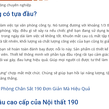
hòng chuyên nghiệp
g có tựa đầu?
àm việc tại văn phòng công ty. Nó tương đương với khoảng 1/3 t
 phòng. Vậy, điều gì sẽ xảy ra nếu chiếc ghế bạn đang sử dụng 
 trong ngày dài làm việc sẽ không tốt. Khuôn mắt cau có, mất tập 
à tất nhiên, khối lượng và chất lượng công việc của bạn cũng bị gi
bạn sẽ hoàn toàn đánh bay được nỗi lo này. Sản phẩm có thiết kế
h viên. Thiết kế thông minh với phần tựa đầu rộng rãi tạo cảm giác
i vai gáy, đau lưng hiệu quả. Giúp mọi người có được tư thế làm 
 lưng” chợp mắt một chút. Chúng sẽ giúp bạn hồi lại năng lượng, t
căng thẳng.
 Phòng Chân Sắt 190 Đơn Giản Mà Hiệu Quả
u cao cấp của Nội thất 190