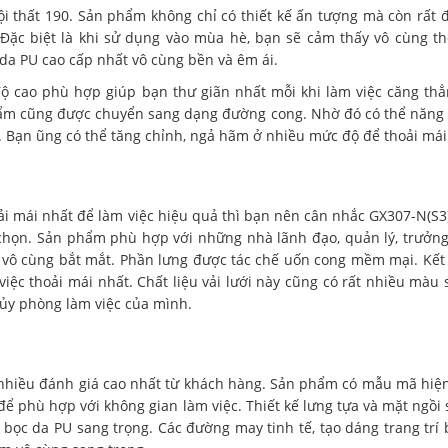
i thất 190. Sản phẩm không chỉ có thiết kế ấn tượng mà còn rất 
 Đặc biệt là khi sử dụng vào mùa hè, bạn sẽ cảm thấy vô cùng th
 da PU cao cấp nhất vô cùng bền và êm ái.
độ cao phù hợp giúp bạn thư giãn nhất mỗi khi làm việc căng th
 phẩm cũng được chuyển sang dạng đường cong. Nhờ đó có thể năng
g. Bạn ũng có thể tăng chỉnh, ngả hãm ở nhiều mức độ để thoải mái
 mái nhất để làm việc hiệu quả thì bạn nên cân nhắc GX307-N(S3)
chọn. Sản phẩm phù hợp với những nhà lãnh đạo, quản lý, trưởn
o vô cùng bắt mắt. Phần lưng được tác chế uốn cong mềm mại. Kết
việc thoải mái nhất. Chất liệu vải lưới này cũng có rất nhiều màu 
ủy phòng làm việc của mình.
hiều đánh giá cao nhất từ khách hàng. Sản phẩm có mẫu mã hiện
để phù hợp với không gian làm việc. Thiết kế lưng tựa và mặt ngồi
ọc da PU sang trọng. Các đường may tinh tế, tạo dáng trang trí 