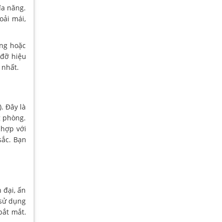
đa năng.
oải mái,
ẳng hoặc
 đỡ hiệu
 nhất.
. Đây là
g phòng.
 hợp với
sắc. Bạn
 đại, ấn
 sử dụng
bắt mắt.