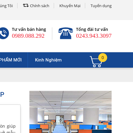
úng Tôi
Chính sách
Khuyến Mại
Tuyển dụng
Tư vấn bán hàng
Tổng đài tư vấn
0989.088.292
0243.943.3097
0
PHẨM MỚI
Kinh Nghiệm
ỆP
òn giúp
u về mẫu