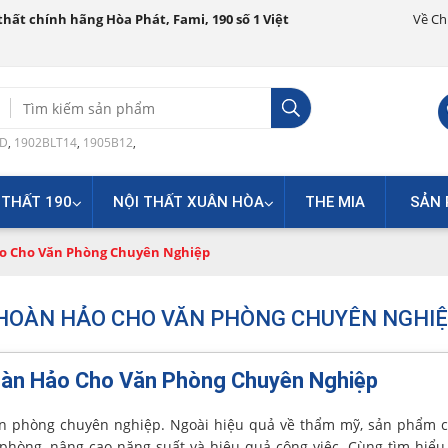
hất chính hãng Hòa Phát, Fami, 190 số 1 Việt
Về Ch
Search
for:
0D
,
1902BLT14
,
1905B12
,
 THẤT 190
NỘI THẤT XUÂN HÒA
THE MIA
SẢN 
ảo Cho Văn Phòng Chuyên Nghiệp
 HOÀN HẢO CHO VĂN PHÒNG CHUYÊN NGHI
oàn Hảo Cho Văn Phòng Chuyên Nghiệp
n phòng chuyên nghiệp. Ngoài hiệu quả về thẩm mỹ, sản phẩm c
phòng, nâng cao năng suất và hiệu quả công việc. Cùng tìm hiể