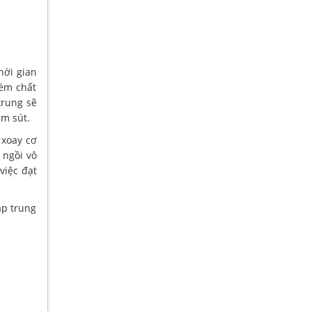
hời gian
kém chất
trung sẽ
ảm sút.
 xoay cơ
 ngồi vô
việc đạt
ập trung