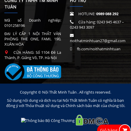
CÔNG TY TNHH TM MINH
HỖ TRỢ
TUÂN
HOTLINE:
0989 088 292
Mã số Doanh nghiệp:
Cửa hàng:
0243 945 4637
–
0101258196
0243 943 3097
ĐẠI LÝ CẤP 1 NỘI THẤT VĂN
PHÒNG THE ONE, FAMI, 190,
noithatminhtuan27@gmail.com
XUÂN HÒA
fb.com/noithatminhtuan
CỬA HÀNG: Số 1104 Đê La
Thành, P. Giảng Võ, TP. Hà Nội
Copyright © Nội Thất Minh Tuân . All rights reserved.
Sử dụng nội dung và dịch vụ tại Nội Thất Minh Tuân có nghĩa là bạn
đồng ý với Thỏa thuật sử dụng và Chính sách bảo mật của chúng tôi.
Giỏ hàng