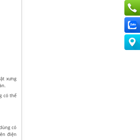
vật xưng
àn.
g có thể
 dùng có
rên điện