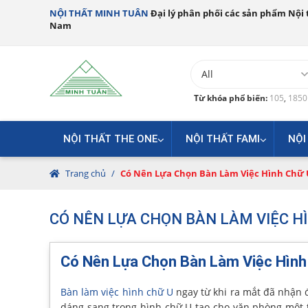
NỘI THẤT MINH TUÂN
Đại lý phân phối các sản phẩm Nội t
Nam
Từ khóa phổ biến:
105
,
185
NỘI THẤT THE ONE
NỘI THẤT FAMI
NỘI
Trang chủ
/
Có Nên Lựa Chọn Bàn Làm Việc Hình Chữ 
CÓ NÊN LỰA CHỌN BÀN LÀM VIỆC H
Có Nên Lựa Chọn Bàn Làm Việc Hình
Bàn làm việc hình chữ U
ngay từ khi ra mắt đã nhận 
dáng sang trọng hình chữ U tạo cho văn phòng một th