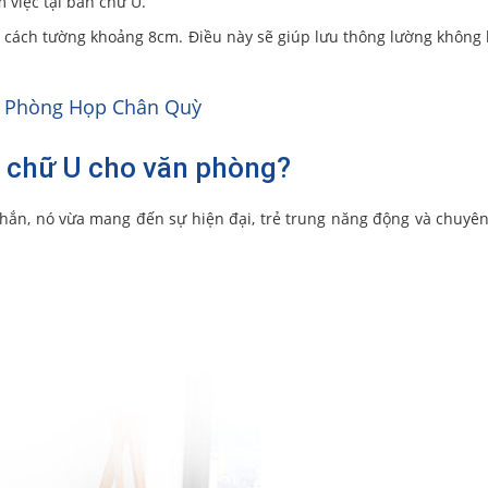
 việc tại bàn chữ U.
n cách tường khoảng 8cm. Điều này sẽ giúp lưu thông lường không 
ế Phòng Họp Chân Quỳ
h chữ U cho văn phòng?
hắn, nó vừa mang đến sự hiện đại, trẻ trung năng động và chuyê