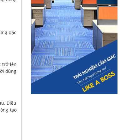
hững đặc
 trở lên
ười dùng
ưu. Điều
hòng tạo