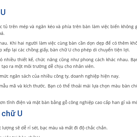
 U
c tủ trên mép và ngăn kéo và phía trên bàn làm việc biến không 
oá.
nhau. Khi hai người làm việc cùng bàn cần dọn dẹp để có thêm kh
p xếp lại các chồng giấy, bàn chữ U cho phép di chuyển tiện lợi.
ó nhiều thiết kế, chức năng cũng như phong cách khác nhau. Bạ
 tạo ra một môi trường dễ chịu cho nhân viên.
 mức ngân sách của nhiều công ty, doanh nghiệp hiện nay.
, mẫu mã và kích thước. Bạn có thể thoải mái lựa chọn màu bàn c
ơn tĩnh điện và mặt bàn bằng gỗ công nghiệp cao cấp han gỉ và mố
 chữ U
 lượng sẽ dễ rỉ sét, bạc màu và mất đi độ chắc chắn.