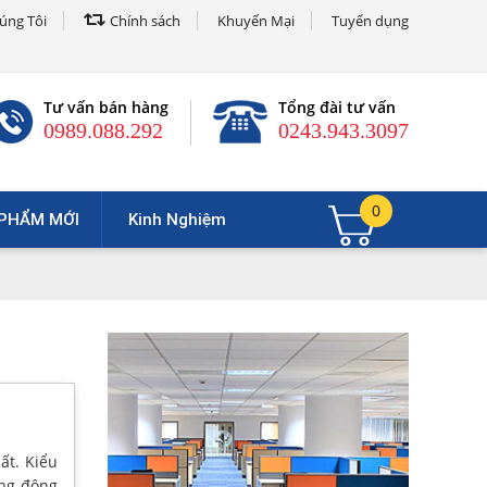
úng Tôi
Chính sách
Khuyến Mại
Tuyển dụng
Tư vấn bán hàng
Tổng đài tư vấn
0989.088.292
0243.943.3097
0
PHẨM MỚI
Kinh Nghiệm
ất. Kiểu
ăng động