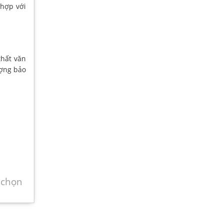
 hợp với
hất văn
ượng bảo
 chọn