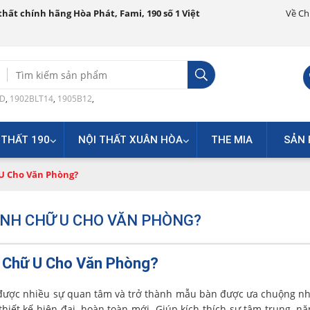
hất chính hãng Hòa Phát, Fami, 190 số 1 Việt
Về Ch
Search
for:
0D
,
1902BLT14
,
1905B12
,
 THẤT 190
NỘI THẤT XUÂN HÒA
THE MIA
SẢN 
U Cho Văn Phòng?
ÌNH CHỮ U CHO VĂN PHÒNG?
 Chữ U Cho Văn Phòng?
được nhiều sự quan tâm và trở thành mẫu bàn được ưa chuộng nh
iết kế hiện đại, hoàn toàn mới. Giúp kích thích sự tâm trung, n