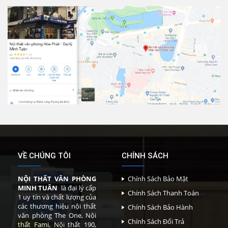
VỀ CHÚNG TÔI
CHÍNH SÁCH
NỘI THẤT VĂN PHÒNG
Chính Sách Bảo Mật
MINH TUÂN
là đại lý cấp
Chính Sách Thanh Toán
1 uy tín và chất lượng của
các thương hiệu nội thất
Chính Sách Bảo Hành
văn phòng The One, Nội
Chính Sách Đổi Trả
thất Fami, Nội thất 190,