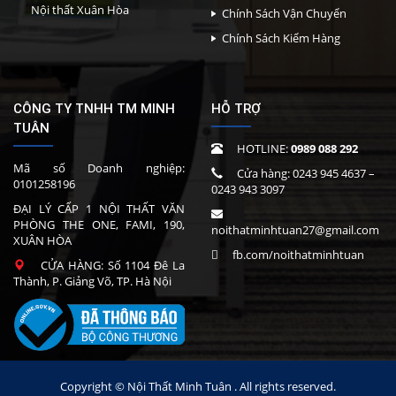
Nội thất Xuân Hòa
Chính Sách Vận Chuyển
Chính Sách Kiểm Hàng
CÔNG TY TNHH TM MINH
HỖ TRỢ
TUÂN
HOTLINE:
0989 088 292
Mã số Doanh nghiệp:
Cửa hàng:
0243 945 4637
–
0101258196
0243 943 3097
ĐẠI LÝ CẤP 1 NỘI THẤT VĂN
PHÒNG THE ONE, FAMI, 190,
noithatminhtuan27@gmail.com
XUÂN HÒA
fb.com/noithatminhtuan
CỬA HÀNG: Số 1104 Đê La
Thành, P. Giảng Võ, TP. Hà Nội
Copyright © Nội Thất Minh Tuân . All rights reserved.