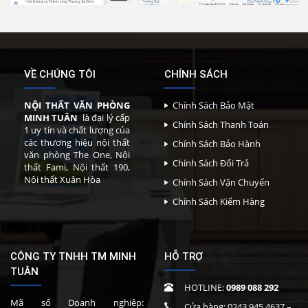
VỀ CHÚNG TÔI
CHÍNH SÁCH
NỘI THẤT VĂN PHÒNG
Chính Sách Bảo Mật
MINH TUÂN
là đại lý cấp
Chính Sách Thanh Toán
1 uy tín và chất lượng của
các thương hiệu nội thất
Chính Sách Bảo Hành
văn phòng The One, Nội
Chính Sách Đổi Trả
thất Fami, Nội thất 190,
Nội thất Xuân Hòa
Chính Sách Vận Chuyển
Chính Sách Kiểm Hàng
CÔNG TY TNHH TM MINH
HỖ TRỢ
TUÂN
HOTLINE:
0989 088 292
Mã số Doanh nghiệp:
Cửa hàng:
0243 945 4637
–