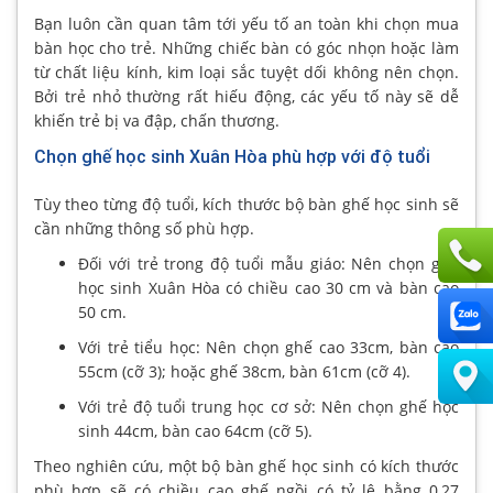
Bạn luôn cần quan tâm tới yếu tố an toàn khi chọn mua
bàn học cho trẻ. Những chiếc bàn có góc nhọn hoặc làm
từ chất liệu kính, kim loại sắc tuyệt dối không nên chọn.
Bởi trẻ nhỏ thường rất hiếu động, các yếu tố này sẽ dễ
khiến trẻ bị va đập, chấn thương.
Chọn ghế học sinh Xuân Hòa phù hợp với độ tuổi
Tùy theo từng độ tuổi, kích thước bộ bàn ghế học sinh sẽ
cần những thông số phù hợp.
Đối với trẻ trong độ tuổi mẫu giáo: Nên chọn ghế
học sinh Xuân Hòa có chiều cao 30 cm và bàn cao
50 cm.
Với trẻ tiểu học: Nên chọn ghế cao 33cm, bàn cao
55cm (cỡ 3); hoặc ghế 38cm, bàn 61cm (cỡ 4).
Với trẻ độ tuổi trung học cơ sở: Nên chọn ghế học
sinh 44cm, bàn cao 64cm (cỡ 5).
Theo nghiên cứu, một bộ bàn ghế học sinh có kích thước
phù hợp sẽ có chiều cao ghế ngồi có tỷ lệ bằng 0,27