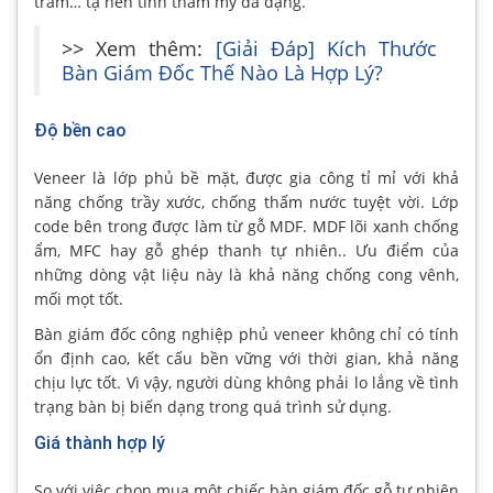
trám… tạ nên tính thẩm mỹ đa dạng.
>> Xem thêm:
[Giải Đáp] Kích Thước
Bàn Giám Đốc Thế Nào Là Hợp Lý?
Độ bền cao
Veneer là lớp phủ bề mặt, được gia công tỉ mỉ với khả
năng chống trầy xước, chống thấm nước tuyệt vời. Lớp
code bên trong được làm từ gỗ MDF. MDF lõi xanh chống
ẩm, MFC hay gỗ ghép thanh tự nhiên.. Ưu điểm của
những dòng vật liệu này là khả năng chống cong vênh,
mối mọt tốt.
Bàn giám đốc công nghiệp phủ veneer không chỉ có tính
ổn định cao, kết cấu bền vững với thời gian, khả năng
chịu lực tốt. Vì vậy, người dùng không phải lo lắng về tình
trạng bàn bị biến dạng trong quá trình sử dụng.
Giá thành hợp lý
So với việc chọn mua một chiếc bàn giám đốc gỗ tự nhiên