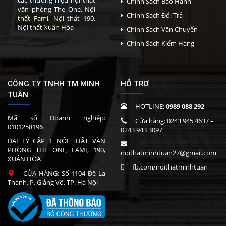
các thương hiệu nội thất
Chính Sách Bảo Hành
văn phòng The One, Nội
Chính Sách Đổi Trả
thất Fami, Nội thất 190,
Nội thất Xuân Hòa
Chính Sách Vận Chuyển
Chính Sách Kiểm Hàng
CÔNG TY TNHH TM MINH
HỖ TRỢ
TUÂN
HOTLINE:
0989 088 292
Mã số Doanh nghiệp:
Cửa hàng:
0243 945 4637
–
0101258196
0243 943 3097
ĐẠI LÝ CẤP 1 NỘI THẤT VĂN
PHÒNG THE ONE, FAMI, 190,
noithatminhtuan27@gmail.com
XUÂN HÒA
fb.com/noithatminhtuan
CỬA HÀNG: Số 1104 Đê La
Thành, P. Giảng Võ, TP. Hà Nội