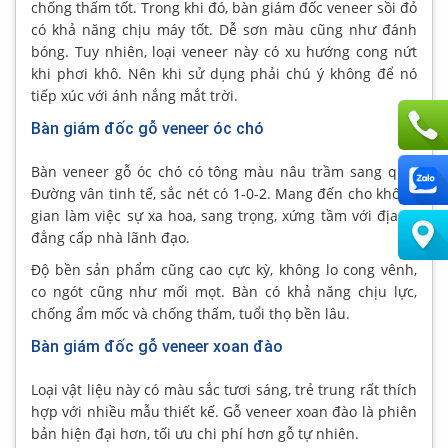
chống thấm tốt. Trong khi đó, bàn giám đốc veneer sồi đỏ
có khả năng chịu máy tốt. Dễ sơn màu cũng như đánh
bóng. Tuy nhiên, loại veneer này có xu hướng cong nứt
khi phơi khô. Nên khi sử dụng phải chú ý không để nó
tiếp xúc với ánh nắng mắt trời.
Bàn giám đốc gỗ veneer óc chó
Bàn veneer gỗ óc chó có tông màu nâu trầm sang quý.
Đường vân tinh tế, sắc nét có 1-0-2. Mang đến cho không
gian làm việc sự xa hoa, sang trọng, xứng tầm với địa vị,
đẳng cấp nhà lãnh đạo.
Độ bền sản phẩm cũng cao cực kỳ, không lo cong vênh,
co ngót cũng như mối mọt. Bàn có khả năng chịu lực,
chống ẩm mốc và chống thấm, tuổi thọ bền lâu.
Bàn giám đốc gỗ veneer xoan đào
Loại vật liệu này có màu sắc tươi sáng, trẻ trung rất thích
hợp với nhiều mẫu thiết kế. Gỗ veneer xoan đào là phiên
bản hiện đại hơn, tối ưu chi phí hơn gỗ tự nhiên.