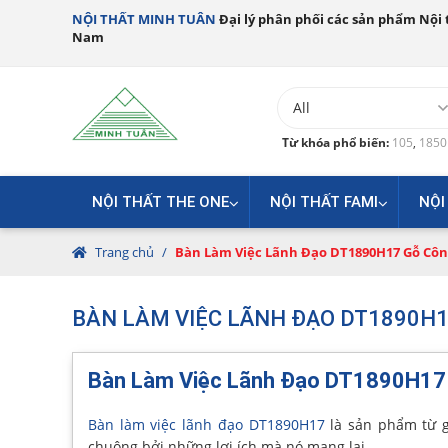
NỘI THẤT MINH TUÂN
Đại lý phân phối các sản phẩm Nội t
Nam
Từ khóa phổ biến:
105
,
185
NỘI THẤT THE ONE
NỘI THẤT FAMI
NỘI
Trang chủ
/
Bàn Làm Việc Lãnh Đạo DT1890H17 Gỗ Cô
BÀN LÀM VIỆC LÃNH ĐẠO DT1890H1
Bàn Làm Việc Lãnh Đạo DT1890H17
Bàn làm việc lãnh đạo DT1890H17
là sản phẩm từ g
chuộng bởi những lợi ích mà nó mang lại.