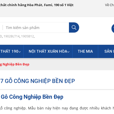
hất chính hãng Hòa Phát, Fami, 190 số 1 Việt
Về Ch
Search
for:
0D
,
1902BLT14
,
1905B12
,
 THẤT 190
NỘI THẤT XUÂN HÒA
THE MIA
SẢN 
ng Nghiệp Bền Đẹp
7 GỖ CÔNG NGHIỆP BỀN ĐẸP
 Gỗ Công Nghiệp Bền Đẹp
ỗ công nghiệp. Mẫu bàn này hiện nay đang được nhiều khách 