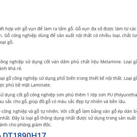
kết hợp với gỗ vụn để làm ra tấm gỗ. Gỗ vụn đa số được làm từ cá
ên. Gỗ công nghiệp dùng để sản xuất nội thất có nhiều loại, chất l
oại gỗ.
công nghiệp sử dụng cốt ván dăm phủ chất liệu Melamine. Loại g
ành khá rẻ.
ại gỗ công nghiệp sử dụng phổ biến trong thiết kế nội thất. Loại g
ợc phủ bề mặt Laminate.
 sử dụng cốt gỗ công nghiệp sơn phủ thêm 1 lớp sơn PU (Polyureth
u sắc cho gỗ, giúp đồ gỗ có màu sắc đẹp tự nhiên và bền lâu.
ỗ công nghiệp và gỗ tự nhiên. Với cốt gỗ làm bằng ván gỗ ép dán b
nhất. Đây là loại gỗ thông dụng nhất được sử dụng trong sản xuất 
 dành cho phòng giám đốc.
ạo DT1890H17