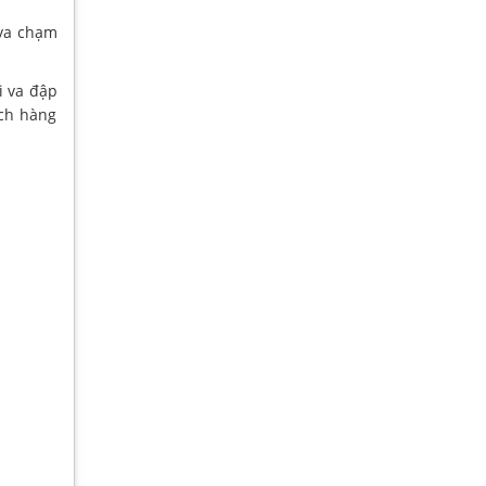
 va chạm
i va đập
ách hàng