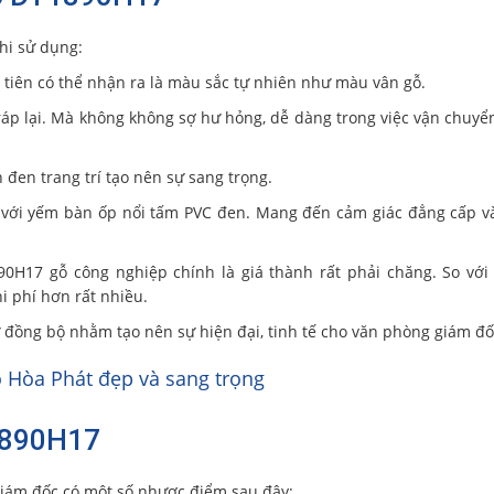
hi sử dụng:
tiên có thể nhận ra là màu sắc tự nhiên như màu vân gỗ.
 ráp lại. Mà không không sợ hư hỏng, dễ dàng trong việc vận chuy
 đen trang trí tạo nên sự sang trọng.
 với yếm bàn ốp nổi tấm PVC đen. Mang đến cảm giác đẳng cấp v
0H17 gỗ công nghiệp chính là giá thành rất phải chăng. So với
i phí hơn rất nhiều.
 đồng bộ nhằm tạo nên sự hiện đại, tinh tế cho văn phòng giám đố
Hòa Phát đẹp và sang trọng
1890H17
iám đốc có một số nhược điểm sau đây: