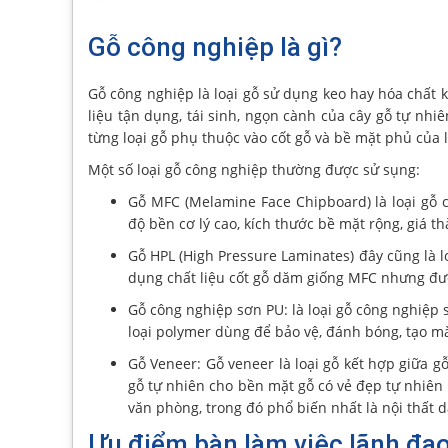
Gỗ công nghiệp là gì?
Gỗ công nghiệp là loại gỗ sử dụng keo hay hóa chất 
liệu tận dụng, tái sinh, ngọn cành của cây gỗ tự nhi
từng loại gỗ phụ thuộc vào cốt gỗ và bề mặt phủ của l
Một số loại gỗ công nghiệp thường được sử sụng:
Gỗ MFC (Melamine Face Chipboard) là loại gỗ 
độ bền cơ lý cao, kích thước bề mặt rộng, giá th
Gỗ HPL (High Pressure Laminates) đây cũng là lo
dụng chất liệu cốt gỗ dăm giống MFC nhưng đư
Gỗ công nghiệp sơn PU: là loại gỗ công nghiệp
loại polymer dùng để bảo vệ, đánh bóng, tạo mà
Gỗ Veneer: Gỗ veneer là loại gỗ kết hợp giữa g
gỗ tự nhiên cho bền mặt gỗ có vẻ đẹp tự nhiên 
văn phòng, trong đó phổ biến nhất là nội thất
Ưu điểm bàn làm việc lãnh đ