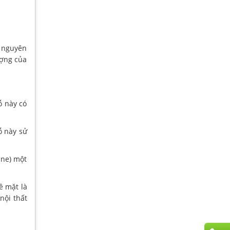
c nguyên
ượng của
ỗ này có
ỗ này sử
ane) một
ề mặt là
nội thất