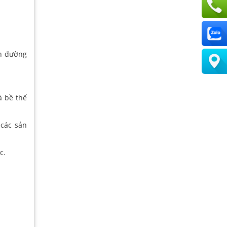
ển đường
à bề thế
 các sản
c.