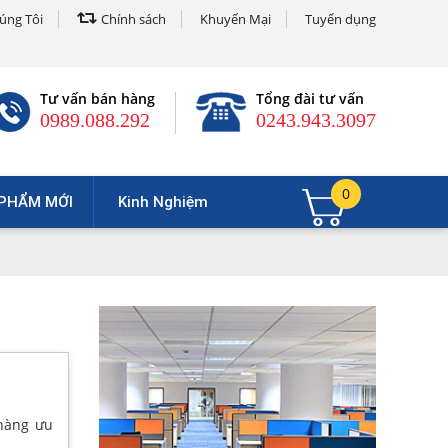
úng Tôi
Chính sách
Khuyến Mại
Tuyển dụng
Tư vấn bán hàng
Tổng đài tư vấn
0989.088.292
0243.943.3097
0
PHẨM MỚI
Kinh Nghiệm
hàng ưu